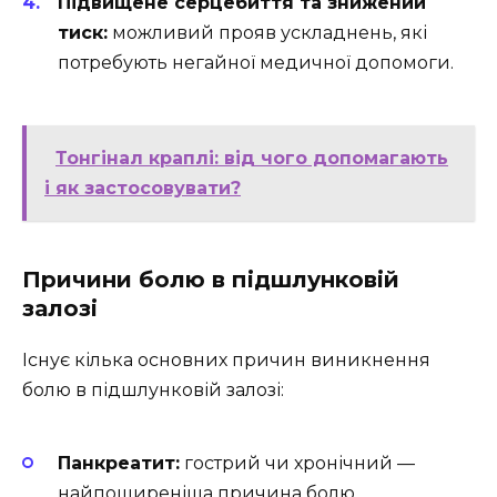
Підвищене серцебиття та знижений
тиск:
можливий прояв ускладнень, які
потребують негайної медичної допомоги.
Тонгінал краплі: від чого допомагають
і як застосовувати?
Причини болю в підшлунковій
залозі
Існує кілька основних причин виникнення
болю в підшлунковій залозі:
Панкреатит:
гострий чи хронічний —
найпоширеніша причина болю.