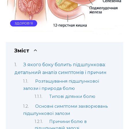
ЗДОРОВ'Я
Зміст
З якого боку болить підшлункова:
детальний аналіз симптомів і причин
Розташування підшлункової
залози і природа болю
Типові ділянки болю
Основні симптоми захворювань
підшлункової залози
Причини болю в
підшлунковій залозі