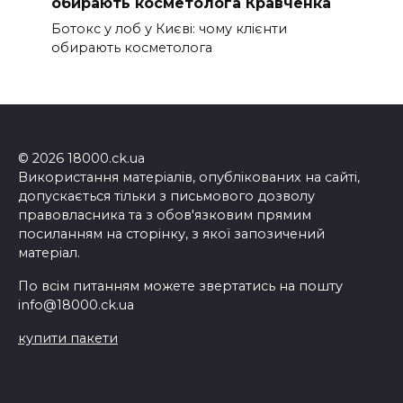
обирають косметолога Кравченка
Ботокс у лоб у Києві: чому клієнти
обирають косметолога
© 2026 18000.ck.ua
Використання матеріалів, опублікованих на сайті,
допускається тільки з письмового дозволу
правовласника та з обов'язковим прямим
посиланням на сторінку, з якої запозичений
матеріал.
По всім питанням можете звертатись на пошту
info@18000.ck.ua
купити пакети