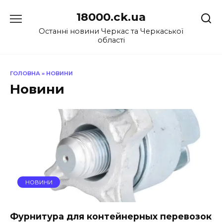
Перейти
18000.ck.ua
до
вмісту
Останні новини Черкас та Черкаської
області
ГОЛОВНА
»
НОВИНИ
Новини
НОВИНИ
Фурнитура для контейнерных перевозок