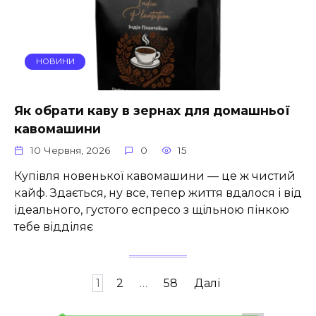
НОВИНИ
Як обрати каву в зернах для домашньої
кавомашини
10 Червня, 2026
0
15
Купівля новенької кавомашини — це ж чистий
кайф. Здається, ну все, тепер життя вдалося і від
ідеального, густого еспресо з щільною пінкою
тебе відділяє
Пагінація
1
2
…
58
Далі
записів