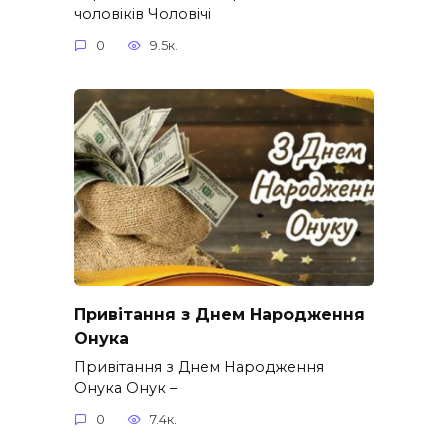
чоловіків​ Чоловічі
0
9.5к.
Привітання з Днем Народження
Онука
Привітання з Днем Народження
Онука Онук –
0
7.4к.