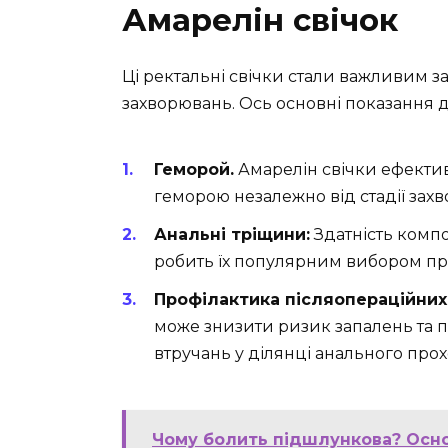
Амарелін свічок
Ці ректальні свічки стали важливим за
захворювань. Ось основні показання дл
Геморой.
Амарелін свічки ефективн
геморою незалежно від стадії зах
Анальні тріщини:
Здатність комп
робить їх популярним вибором при
Профілактика післяопераційних
може знизити ризик запалень та п
втручань у ділянці анального прох
Чому болить підшлункова? Осно