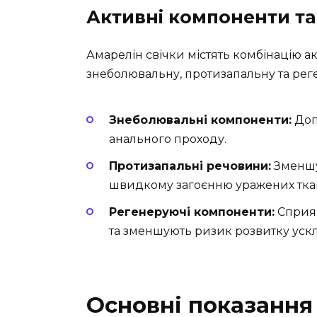
Активні компоненти та 
Амарелін свічки містять комбінацію а
знеболювальну, протизапальну та рег
Знеболювальні компоненти:
Доп
анального проходу.
Протизапальні речовини:
Зменшу
швидкому загоєнню уражених тка
Регенеруючі компоненти:
Сприяю
та зменшують ризик розвитку уск
Основні показання