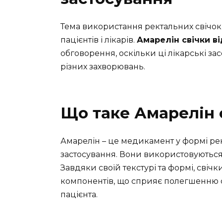
Тема використання ректальних свічок
пацієнтів і лікарів.
Амарелін свічки ві
обговорення, оскільки ці лікарські за
різних захворювань.
Що таке Амарелін 
Амарелін – це медикамент у формі ре
застосування. Вони використовуються
Завдяки своїй текстурі та формі, сві
компонентів, що сприяє полегшенню 
пацієнта.