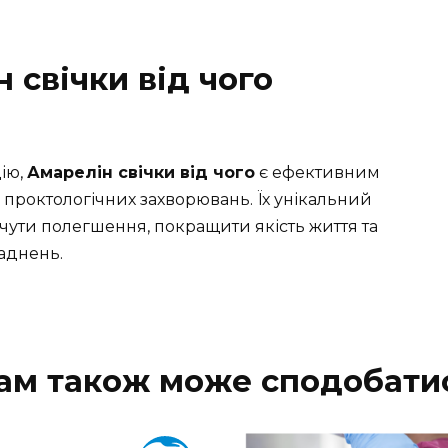
 свічки від чого
ію,
Амарелін свічки від чого
є ефективним
і проктологічних захворювань. Їх унікальний
чути полегшення, покращити якість життя та
аднень.
ам також може сподобати