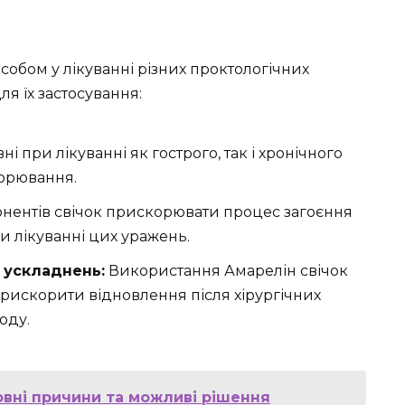
собом у лікуванні різних проктологічних
я їх застосування:
і при лікуванні як гострого, так і хронічного
ворювання.
онентів свічок прискорювати процес загоєння
 лікуванні цих уражень.
 ускладнень:
Використання Амарелін свічок
рискорити відновлення після хірургічних
оду.
вні причини та можливі рішення