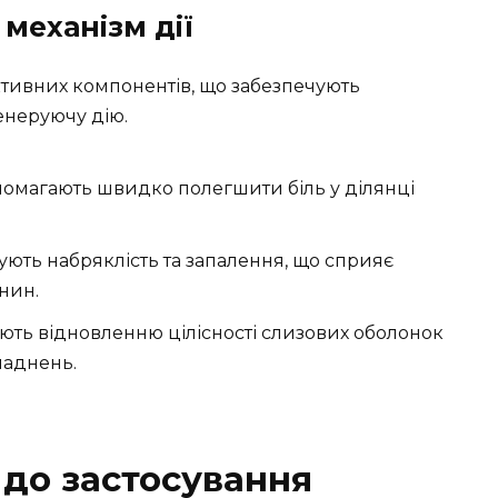
механізм дії
ктивних компонентів, що забезпечують
енеруючу дію.
омагають швидко полегшити біль у ділянці
ють набряклість та запалення, що сприяє
нин.
ть відновленню цілісності слизових оболонок
ладнень.
 до застосування