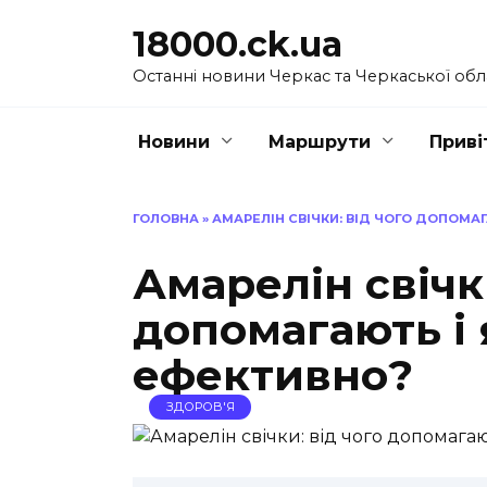
Перейти
18000.ck.ua
до
вмісту
Останні новини Черкас та Черкаської обл
Новини
Маршрути
Приві
ГОЛОВНА
»
АМАРЕЛІН СВІЧКИ: ВІД ЧОГО ДОПОМА
Амарелін свічки
допомагають і 
ефективно?
ЗДОРОВ'Я