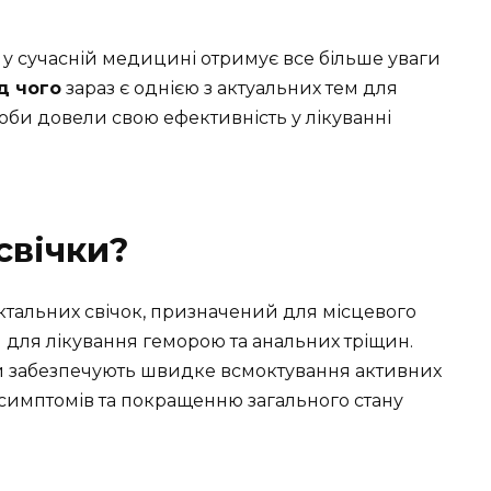
 у сучасній медицині отримує все більше уваги
д чого
зараз є однією з актуальних тем для
соби довели свою ефективність у лікуванні
свічки?
ктальних свічок, призначений для місцевого
 для лікування геморою та анальних тріщин.
чки забезпечують швидке всмоктування активних
симптомів та покращенню загального стану