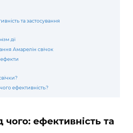
тивність та застосування
ізм дії
ання Амарелін свічок
і ефекти
свічки?
 чого ефективність?
д чого: ефективність та