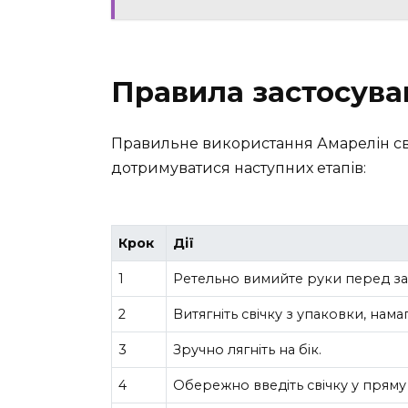
Правила застосуван
Правильне використання Амарелін сві
дотримуватися наступних етапів:
Крок
Дії
1
Ретельно вимийте руки перед за
2
Витягніть свічку з упаковки, нама
3
Зручно лягніть на бік.
4
Обережно введіть свічку у пряму