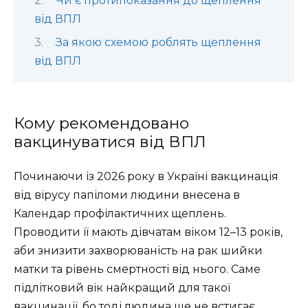
Чи є протипоказання до щеплення
від ВПЛ
За якою схемою роблять щеплення
від ВПЛ
Кому рекомендовано
вакцинуватися від ВПЛ
Починаючи із 2026 року в Україні вакцинація
від вірусу папіломи людини внесена в
Календар профілактичних щеплень.
Проводити її мають дівчатам віком 12–13 років,
аби знизити захворюваність на рак шийки
матки та рівень смертності від нього. Саме
підлітковий вік найкращий для такої
вакцинації, бо тоді людина ще не встигає