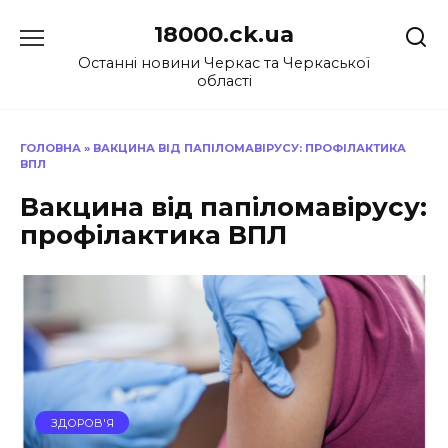
Перейти
18000.ck.ua
до
вмісту
Останні новини Черкас та Черкаської
області
ГОЛОВНА
»
ВАКЦИНА ВІД ПАПІЛОМАВІРУСУ: ПРОФІЛАКТИКА
ВПЛ
Вакцина від папіломавірусу:
профілактика ВПЛ
ЗДОРОВ'Я