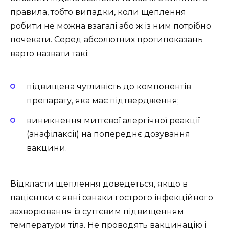
правила, тобто випадки, коли щеплення
робити не можна взагалі або ж із ним потрібно
почекати. Серед абсолютних протипоказань
варто назвати такі:
підвищена чутливість до компонентів
препарату, яка має підтвердження;
виникнення миттєвої алергічної реакції
(анафілаксії) на попереднє дозування
вакцини.
Відкласти щеплення доведеться, якщо в
пацієнтки є явні ознаки гострого інфекційного
захворювання із суттєвим підвищенням
температури тіла. Не проводять вакцинацію і