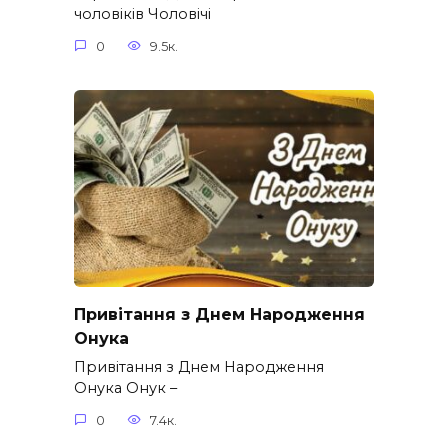
чоловіків​ Чоловічі
0
9.5к.
Привітання з Днем Народження
Онука
Привітання з Днем Народження
Онука Онук –
0
7.4к.