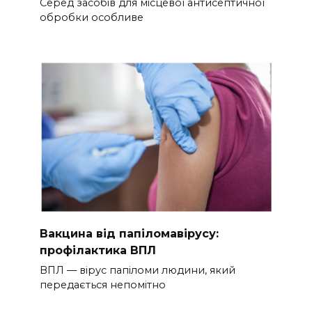
Серед засобів для місцевої антисептичної
обробки особливе
Вакцина від папіломавірусу:
профілактика ВПЛ
ВПЛ — вірус папіломи людини, який
передається непомітно