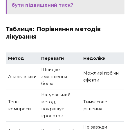
бути підвищений тиск?
Таблиця: Порівняння методів
лікування
Метод
Переваги
Недоліки
Швидке
Можливі побічні
Анальгетики
зменшення
ефекти
болю
Натуральний
Теплі
метод,
Тимчасове
компреси
покращує
рішення
кровоток
Не завжди