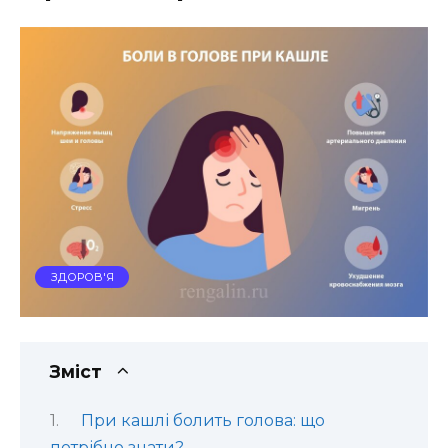
ЗДОРОВ'Я
Зміст
При кашлі болить голова: що
потрібно знати?