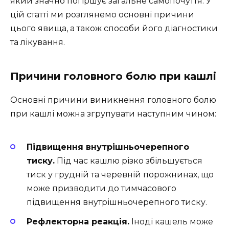
який значно погіршує загальне самопочуття. У
цій статті ми розглянемо основні причини
цього явища, а також способи його діагностики
та лікування.
Причини головного болю при кашлі
Основні причини виникнення головного болю
при кашлі можна згрупувати наступним чином:
Підвищення внутрішньочерепного
тиску.
Під час кашлю різко збільшується
тиск у грудній та черевній порожнинах, що
може призводити до тимчасового
підвищення внутрішньочерепного тиску.
Рефлекторна реакція.
Іноді кашель може