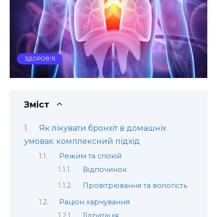
ЗДОРОВ'Я
Зміст
Як лікувати бронхіт в домашніх
умовах: комплексний підхід
Режим та спокій
Відпочинок
Провітрювання та вологість
Раціон харчування
Гідратація