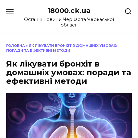
Перейти
18000.ck.ua
до
вмісту
Останні новини Черкас та Черкаської
області
ГОЛОВНА
»
ЯК ЛІКУВАТИ БРОНХІТ В ДОМАШНІХ УМОВАХ:
ПОРАДИ ТА ЕФЕКТИВНІ МЕТОДИ
Як лікувати бронхіт в
домашніх умовах: поради та
ефективні методи