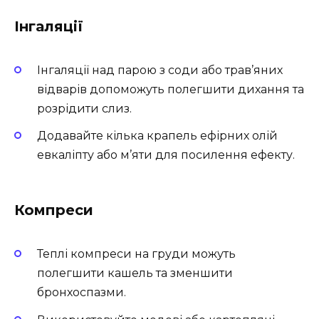
Інгаляції
Інгаляції над парою з соди або трав’яних
відварів допоможуть полегшити дихання та
розрідити слиз.
Додавайте кілька крапель ефірних олій
евкаліпту або м’яти для посилення ефекту.
Компреси
Теплі компреси на груди можуть
полегшити кашель та зменшити
бронхоспазми.