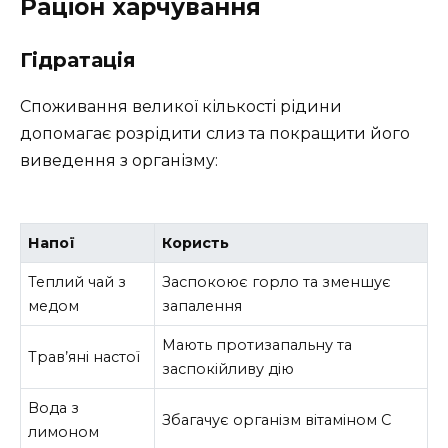
Раціон харчування
Гідратація
Споживання великої кількості рідини
допомагає розрідити слиз та покращити його
виведення з організму:
Напої
Користь
Теплий чай з
Заспокоює горло та зменшує
медом
запалення
Мають протизапальну та
Трав’яні настої
заспокійливу дію
Вода з
Збагачує організм вітаміном C
лимоном