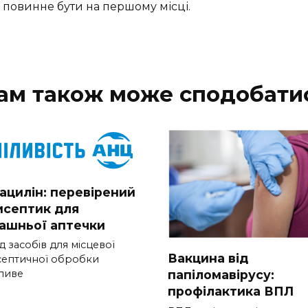
 повинне бути на першому місці.
ам також може сподобати
ацилін: перевірений
исептик для
ашньої аптечки
 засобів для місцевої
Вакцина від
септичної обробки
папіломавірусу:
ливе
профілактика ВПЛ