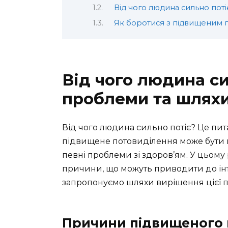
Від чого людина сильно поті
Як боротися з підвищеним 
Від чого людина си
проблеми та шлях
Від чого людина сильно потіє? Це пит
підвищене потовиділення може бути н
певні проблеми зі здоров’ям. У цьому
причини, що можуть приводити до інт
запропонуємо шляхи вирішення цієї 
Причини підвищеного 