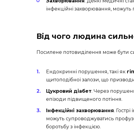
Захворювання
. Деякі медичні ста
інфекційні захворювання, можуть
Від чого людина сильно
Посилене потовиділення може бути с
Ендокринні порушення, такі як
гі
щитоподібної залози, що призводи
Цукровий діабет
. Через порушен
епізоди підвищеного потіння.
Інфекційні захворювання
. Гостр
можуть супроводжуватись профузн
боротьбу з інфекцією.