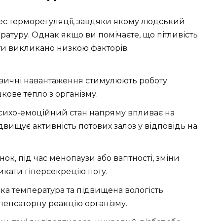
с терморегуляції, завдяки якому людський
атуру. Однак якщо ви помічаєте, що пітливість
ти викликано низкою факторів.
фізичні навантаження стимулюють роботу
ове тепло з організму.
Психо-емоційний стан напряму впливає на
вищує активність потових залоз у відповідь на
нок, під час менопаузи або вагітності, зміни
кати гіперсекрецію поту.
ока температура та підвищена вологість
енсаторну реакцію організму.