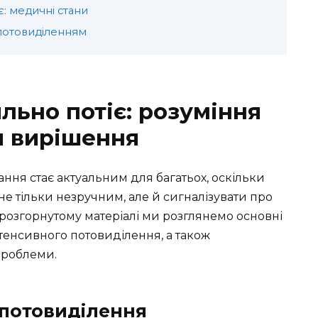
є: медичні стани
потовиділенням
льно потіє: розуміння
и вирішення
ання стає актуальним для багатьох, оскільки
е тільки незручним, але й сигналізувати про
 розгорнутому матеріалі ми розглянемо основні
енсивного потовиділення, а також
проблеми.
потовиділення