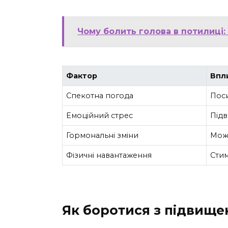
Чому болить голова в потилиці:
Фактор
Впл
Спекотна погода
Пос
Емоційний стрес
Підв
Гормональні зміни
Можу
Фізичні навантаження
Стим
Як боротися з підвищ