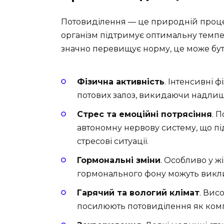
Потовиділення — це природній проце
організм підтримує оптимальну темпер
значно перевищує норму, це може бу
Фізична активність
. Інтенсивні 
потових залоз, викидаючи надлишк
Стрес та емоційні потрясіння
. 
автономну нервову систему, що під
стресові ситуації.
Гормональні зміни
. Особливо у жі
гормонального фону можуть викли
Гарячий та вологий клімат
. Вис
посилюють потовиділення як комп