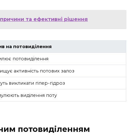
 причини та ефективні рішення
ив на потовиділення
илює потовиділення
ищує активність потових залоз
ть викликати гіпер-гідроз
улюють виділення поту
еним потовиділенням