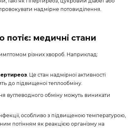
ни, такі як гіпертиреоз, цукровий діабет або
 провокувати надмірне потовиділення.
 потіє: медичні стани
имптомом різних хвороб. Наприклад:
пертиреоз
. Це стан надмірної активності
ть до підвищеної теплообміну.
ня вуглеводного обміну можуть виникати
і інфекції, особливо з підвищеною температурою,
им потінням як реакцією організму на