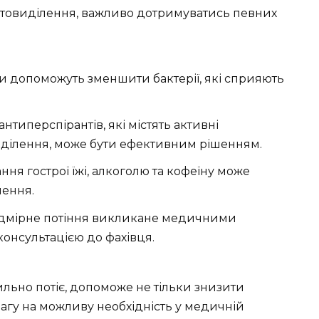
товиділення, важливо дотримуватись певних
ри допоможуть зменшити бактерії, які сприяють
нтиперспірантів, які містять активні
ділення, може бути ефективним рішенням.
ання гострої їжі, алкоголю та кофеїну може
лення.
адмірне потіння викликане медичними
консультацією до фахівця.
льно потіє, допоможе не тільки знизити
агу на можливу необхідність у медичній