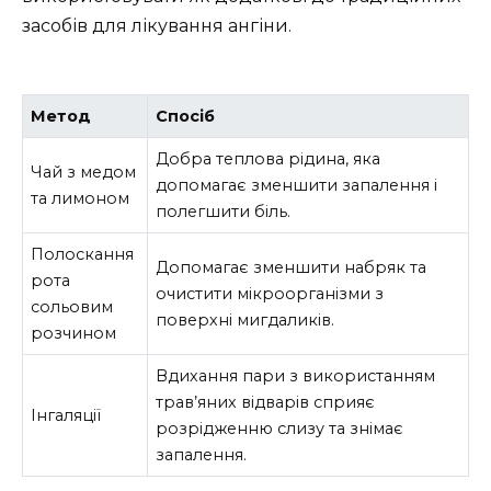
засобів для лікування ангіни.
Метод
Спосіб
Добра теплова рідина, яка
Чай з медом
допомагає зменшити запалення і
та лимоном
полегшити біль.
Полоскання
Допомагає зменшити набряк та
рота
очистити мікроорганізми з
сольовим
поверхні мигдаликів.
розчином
Вдихання пари з використанням
трав’яних відварів сприяє
Інгаляції
розрідженню слизу та знімає
запалення.