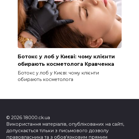
Ботокс у лоб у Києві: чому клієнти
обирають косметолога Кравченка
Ботокс у лоб у Києві: чому клієнти
обирають косметолога
© 2026 18000.ck.ua
Використання матеріалів, опублікованих на сайті,
допускається тільки з письмового дозволу
правовласника та з обов'язковим прямим