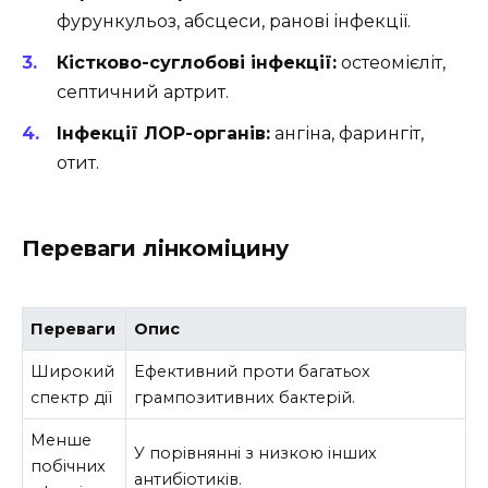
фурункульоз, абсцеси, ранові інфекції.
Кістково-суглобові інфекції:
остеомієліт,
септичний артрит.
Інфекції ЛОР-органів:
ангіна, фарингіт,
отит.
Переваги лінкоміцину
Переваги
Опис
Широкий
Ефективний проти багатьох
спектр дії
грампозитивних бактерій.
Менше
У порівнянні з низкою інших
побічних
антибіотиків.