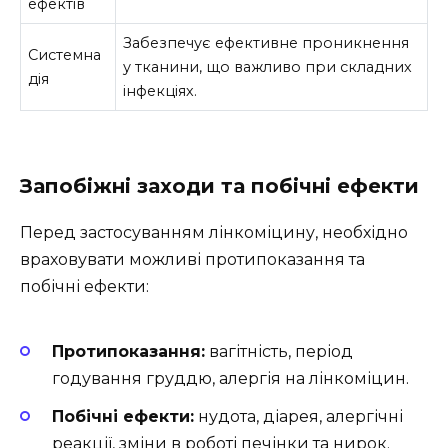
ефектів
Забезпечує ефективне проникнення
Системна
у тканини, що важливо при складних
дія
інфекціях.
Запобіжні заходи та побічні ефекти
Перед застосуванням лінкоміцину, необхідно
враховувати можливі протипоказання та
побічні ефекти:
Протипоказання:
вагітність, період
годування груддю, алергія на лінкоміцин.
Побічні ефекти:
нудота, діарея, алергічні
реакції, зміни в роботі печінки та нирок.