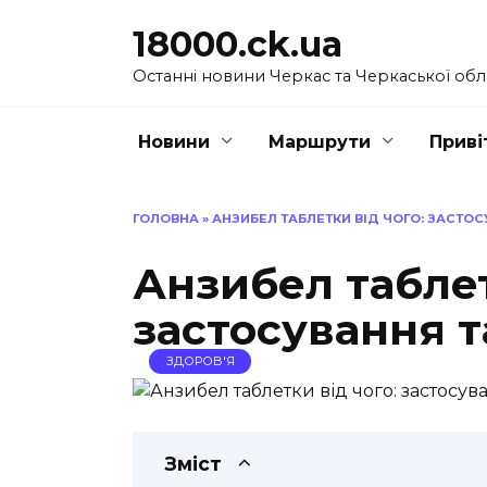
Перейти
18000.ck.ua
до
вмісту
Останні новини Черкас та Черкаської обл
Новини
Маршрути
Приві
ГОЛОВНА
»
АНЗИБЕЛ ТАБЛЕТКИ ВІД ЧОГО: ЗАСТОС
Анзибел таблет
застосування т
ЗДОРОВ'Я
Зміст