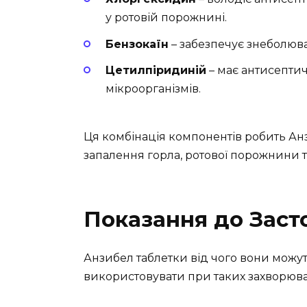
у ротовій порожнині.
Бензокаїн
– забезпечує знеболюв
Цетилпіридиній
– має антисептич
мікроорганізмів.
Ця комбінація компонентів робить А
запалення горла, ротової порожнини т
Показання до Заст
Анзибел таблетки від чого вони мож
використовувати при таких захворюва