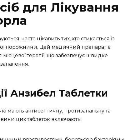
сіб для Лікування
орла
ться, часто цікавить тих, хто стикається із
вої порожнини. Цей медичний препарат є
 місцевої терапії, що забезпечує швидке
запалення.
Дії Анзибел Таблетки
які мають антисептичну, протизапальну та
овини цих таблеток включають:
тичними властивостями, бореться з бактеріями