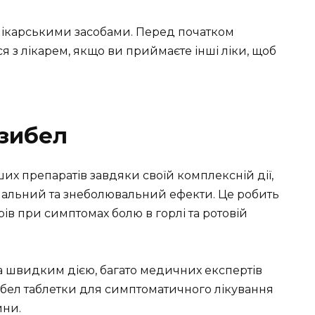
лікарськими засобами. Перед початком
я з лікарем, якщо ви приймаєте інші ліки, щоб
зибел
ших препаратів завдяки своїй комплексній дії,
пальний та знеболювальний ефекти. Це робить
в при симптомах болю в горлі та ротовій
та швидким дією, багато медичних експертів
ел таблетки для симптоматичного лікування
ини.