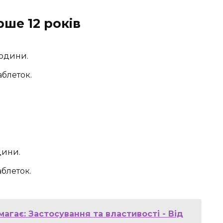
ше 12 років
години.
аблеток.
дини.
аблеток.
агає: Застосування та властивості - Від