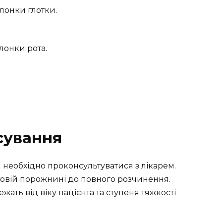
лонки глотки.
лонки рота.
осування
необхідно проконсультуватися з лікарем.
товій порожнині до повного розчинення.
жать від віку пацієнта та ступеня тяжкості