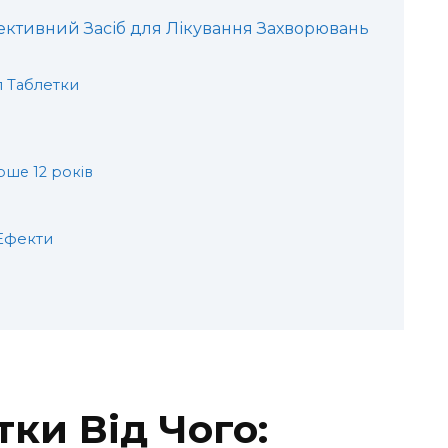
фективний Засіб для Лікування Захворювань
л Таблетки
рше 12 років
 Ефекти
ки Від Чого: