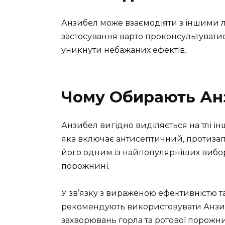
Анзибел може взаємодіяти з іншими 
застосування варто проконсультуватис
уникнути небажаних ефектів.
Чому Обирають Ан
Анзибел вигідно виділяється на тлі ін
яка включає антисептичний, протиза
його одним із найпопулярніших виборі
порожнині.
У зв’язку з вираженою ефективністю 
рекомендують використовувати Анзиб
захворювань горла та ротової порожн