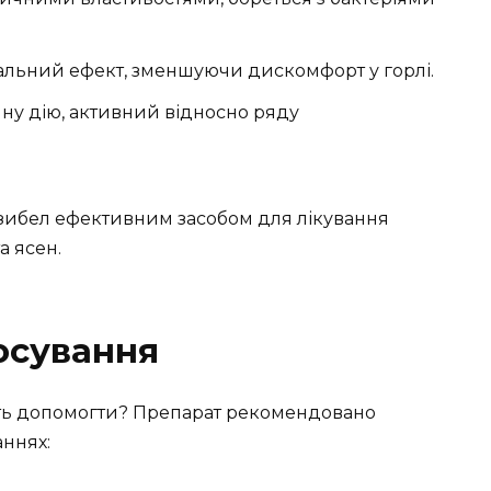
альний ефект, зменшуючи дискомфорт у горлі.
ну дію, активний відносно ряду
нзибел ефективним засобом для лікування
а ясен.
осування
уть допомогти? Препарат рекомендовано
ннях: