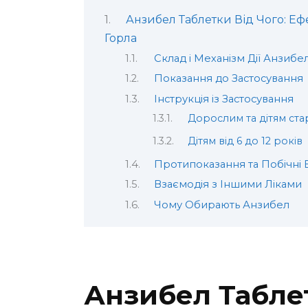
Анзибел Таблетки Від Чого: Е
Горла
Склад і Механізм Дії Анзибе
Показання до Застосування
Інструкція із Застосування
Дорослим та дітям ста
Дітям від 6 до 12 років
Протипоказання та Побічні
Взаємодія з Іншими Ліками
Чому Обирають Анзибел
Анзибел Таблет