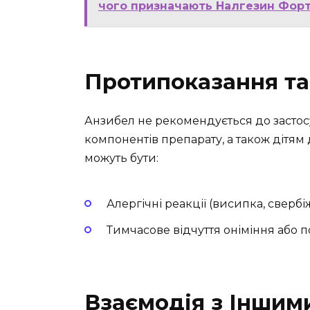
чого призначають Налгезин Форт
Протипоказання та
Анзибел не рекомендується до засто
компонентів препарату, а також дітям
можуть бути:
Алергічні реакції (висипка, свербіж
Тимчасове відчуття оніміння або п
Взаємодія з Іншим