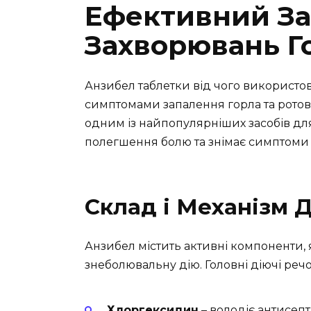
Ефективний За
Захворювань Г
Анзибел таблетки від чого використовую
симптомами запалення горла та рото
одним із найпопулярніших засобів для
полегшення болю та знімає симптоми 
Склад і Механізм 
Анзибел містить активні компоненти, 
знеболювальну дію. Головні діючі реч
Хлоргексидин
– володіє антисеп