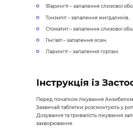
Фарингіт – запалення слизової обо
Тонзиліт – запалення мигдаликів.
Стоматит – запалення слизової обо
Гінгівіт – запалення ясен.
Ларингіт – запалення гортані.
Інструкція із Заст
Перед початком лікування Анзибелом 
Зазвичай таблетки розсмоктують у ро
Дозування та тривалість лікування зале
захворювання.