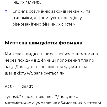
інших галузях.
Сприяє розумінню законів механіки та
динаміки, які описують поведінку
різноманітних фізичних систем.
Миттєва швидкість: формула
Миттєва швидкість виражається математично
через похідну від функції положення тіла по
часу. Для функції положення
s(t)
миттєва
швидкість
v(t)
записується як:
v(t) = ds/dt
Тут
ds/dt
є похідною від
s(t)
по
t
, що є
математичною умовою на обчислення миттєвої