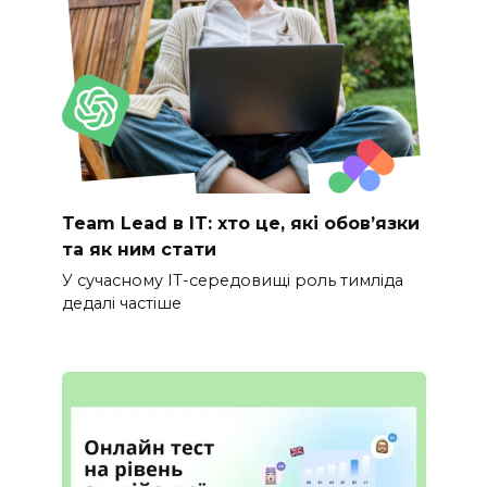
Team Lead в IT: хто це, які обов’язки
та як ним стати
У сучасному IT-середовищі роль тимліда
дедалі частіше