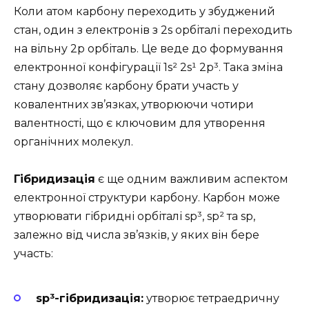
Коли атом карбону переходить у збуджений
стан, один з електронів з 2s орбіталі переходить
на вільну 2p орбіталь. Це веде до формування
електронної конфігурації 1s² 2s¹ 2p³. Така зміна
стану дозволяє карбону брати участь у
ковалентних зв’язках, утворюючи чотири
валентності, що є ключовим для утворення
органічних молекул.
Гібридизація
є ще одним важливим аспектом
електронної структури карбону. Карбон може
утворювати гібридні орбіталі sp³, sp² та sp,
залежно від числа зв’язків, у яких він бере
участь:
sp³-гібридизація:
утворює тетраедричну