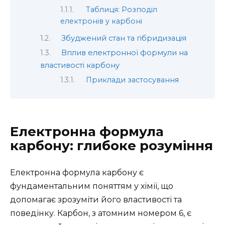
Таблиця: Розподіл
електронів у карбоні
Збуджений стан та гібридизація
Вплив електронної формули на
властивості карбону
Приклади застосування
Електронна формула
карбону: глибоке розуміння
Електронна формула карбону є
фундаментальним поняттям у хімії, що
допомагає зрозуміти його властивості та
поведінку. Карбон, з атомним номером 6, є