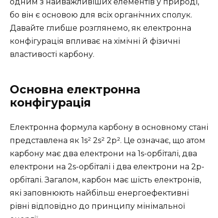
одним з найважливіших елементів у природі,
бо він є основою для всіх органічних сполук.
Давайте глибше розглянемо, як електронна
конфігурація впливає на хімічні й фізичні
властивості карбону.
Основна електронна
конфігурація
Електронна формула карбону в основному стані
представлена як 1s² 2s² 2p². Це означає, що атом
карбону має два електрони на 1s-орбіталі, два
електрони на 2s-орбіталі і два електрони на 2p-
орбіталі. Загалом, карбон має шість електронів,
які заповнюють найбільш енергоефективні
рівні відповідно до принципу мінімальної