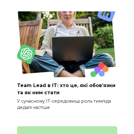
Team Lead в IT: хто це, які обов’язки
та як ним стати
У сучасному IT-середовищі роль тимліда
дедалі частіше