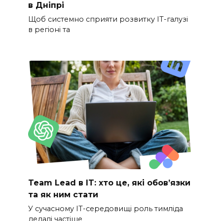
в Дніпрі
Щоб системно сприяти розвитку ІТ-галузі
в регіоні та
Team Lead в IT: хто це, які обов’язки
та як ним стати
У сучасному IT-середовищі роль тимліда
дедалі частіше