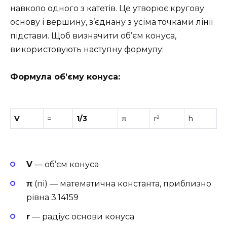
навколо одного з катетів. Це утворює кругову
основу і вершину, з’єднану з усіма точками лінії
підстави. Щоб визначити об’єм конуса,
використовують наступну формулу:
Формула об’єму конуса:
V
=
1/3
π
r²
h
V
— об’єм конуса
π
(пі) — математична константа, приблизно
рівна 3.14159
r
— радіус основи конуса