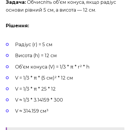
Задача:
Обчисліть об’єм конуса, якщо радіус
основи рівний 5 см, а висота — 12 см.
Рішення:
Радіус (r) = 5 см
Висота (h) = 12 см
Об’єм конуса (V) = 1/3 * π * r² * h
V = 1/3 * π * (5 см)² * 12 см
V = 1/3 * π * 25 * 12
V ≈ 1/3 * 3.14159 * 300
V ≈ 314.159 см³