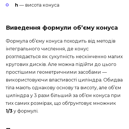
h
— висота конуса
Виведення формули об’єму конуса
Формула об’єму конуса походить від методів
інтегрального числення, де конус
розглядається як сукупність нескінченно малих
кругових дисків. Але можна підійти до цього
простішими геометричними засобами —
використовуючи властивості циліндра. Обидва
тіла мають однакову основу та висоту, але об’єм
циліндра у 3 рази більший за об’єм конуса при
тих самих розмірах, що обґрунтовує множник
1/3
у формулі.