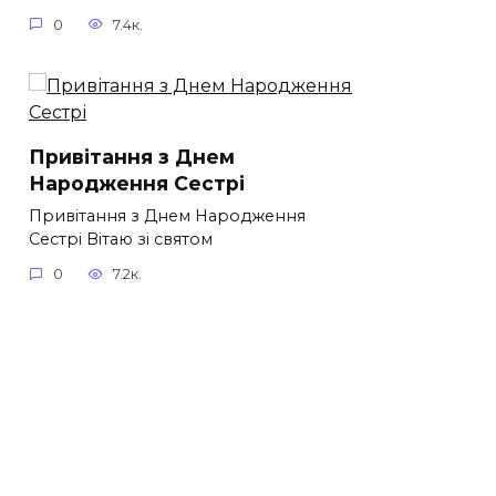
0
7.4к.
Привітання з Днем
Народження Сестрі
Привітання з Днем Народження
Сестрі Вітаю зі святом
0
7.2к.