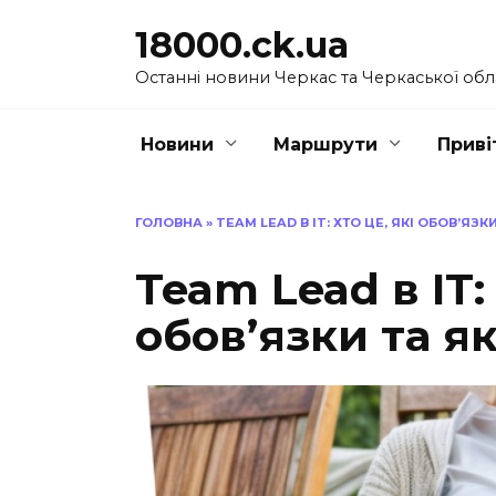
Перейти
18000.ck.ua
до
вмісту
Останні новини Черкас та Черкаської обл
Новини
Маршрути
Приві
ГОЛОВНА
»
TEAM LEAD В IT: ХТО ЦЕ, ЯКІ ОБОВ’ЯЗК
Team Lead в IT: 
обов’язки та я