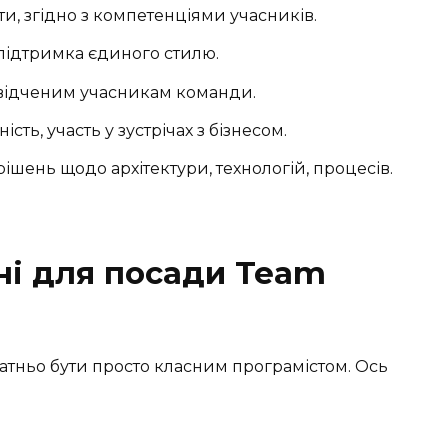
ити, згідно з компетенціями учасників.
, підтримка єдиного стилю.
відченим учасникам команди.
ітність, участь у зустрічах з бізнесом.
рішень щодо архітектури, технологій, процесів.
ні для посади Team
атньо бути просто класним програмістом. Ось