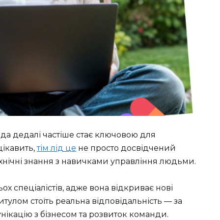
іда дедалі частіше стає ключовою для
цікавить,
тім лід це
не просто досвідчений
ехнічні знання з навичками управління людьми.
х спеціалістів, адже вона відкриває нові
итулом стоїть реальна відповідальність — за
унікацію з бізнесом та розвиток команди.