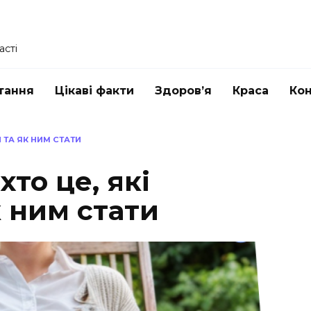
асті
тання
Цікаві факти
Здоров’я
Краса
Ко
И ТА ЯК НИМ СТАТИ
хто це, які
к ним стати