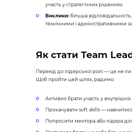
участь у стратегічних рішеннях.
Виклики:
більша відповідальність,
технічними і адміністративними з
Як стати Team Lead
Перехід до лідерської ролі — це не ли
Щоб пройти цей шлях, радимо:
Активно брати участь у внутрішніх і
Прокачувати soft skills — навчити
Попросити ментора або лідера до