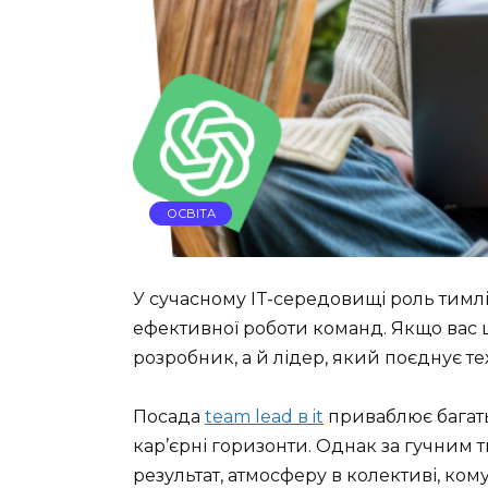
ОСВІТА
У сучасному IT-середовищі роль тимл
ефективної роботи команд. Якщо вас 
розробник, а й лідер, який поєднує т
Посада
team lead в it
приваблює багатьо
кар’єрні горизонти. Однак за гучним т
результат, атмосферу в колективі, ком