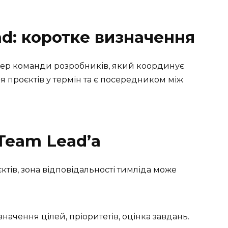
ad: коротке визначення
ідер команди розробників, який координує
 проєктів у термін та є посередником між
Team Lead’а
ктів, зона відповідальності тимліда може
изначення цілей, пріоритетів, оцінка завдань.