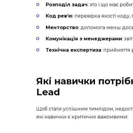
Розподіл задач
: хто і що має роб
Код рев’ю
: перевірка якості коду
Менторство
: допомога менш дос
Комунікація з менеджерами
: зв
Технічна експертиза
: прийняття 
Які навички потріб
Lead
Щоб стати успішним тимлідом, недост
які навички є критично важливими: