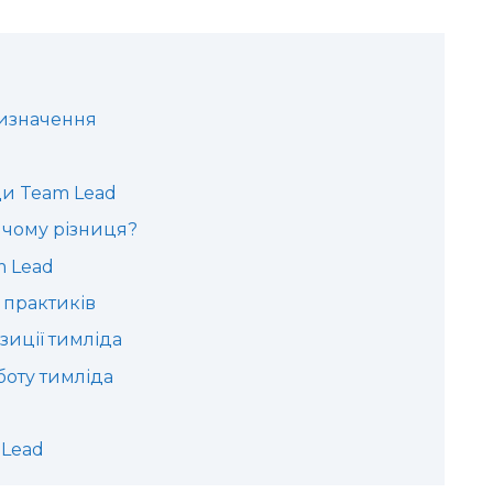
визначення
ди Team Lead
у чому різниця?
m Lead
 практиків
зиції тимліда
боту тимліда
 Lead