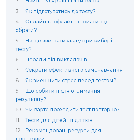
Найпопулярніші типи тестів
Як підготуватись до тесту?
Онлайн та офлайн формати: що
обрати?
На що звертати увагу при виборі
тесту?
Поради від викладачів
Секрети ефективного самонавчання
Як зменшити стрес перед тестом?
Що робити після отримання
результату?
Чи варто проходити тест повторно?
Тести для дітей і підлітків
Рекомендовані ресурси для
підготовки