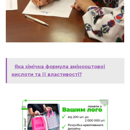
Яка хімічна формула амінооцтової
кислоти та її властивості?