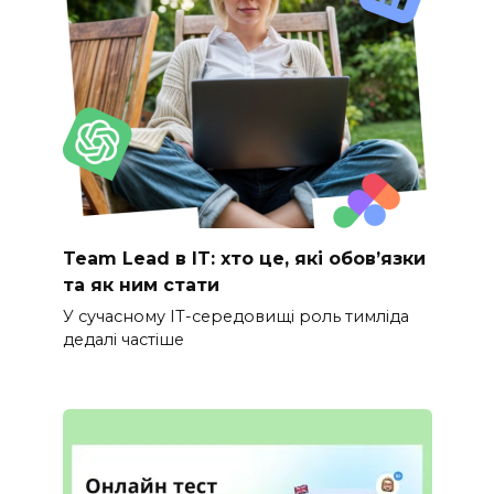
Team Lead в IT: хто це, які обов’язки
та як ним стати
У сучасному IT-середовищі роль тимліда
дедалі частіше