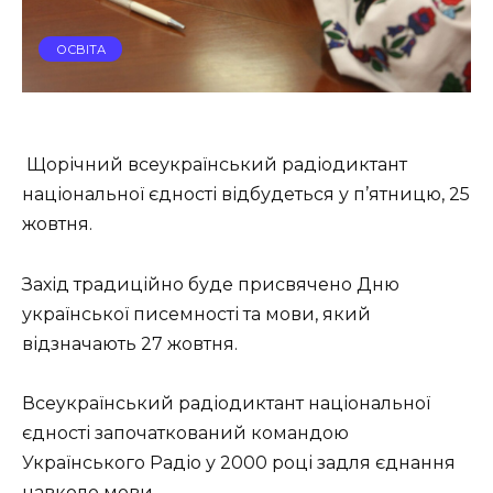
ОСВІТА
Щорічний всеукраїнський радіодиктант
національної єдності відбудеться у п’ятницю, 25
жовтня.
Захід традиційно буде присвячено Дню
української писемності та мови, який
відзначають 27 жовтня.
Всеукраїнський радіодиктант національної
єдності започаткований командою
Українського Радіо у 2000 році задля єднання
навколо мови.