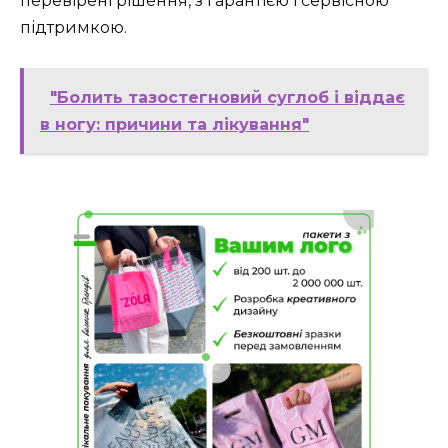
перевірені рішення, з гарантією і сервісною
підтримкою.
"Болить тазостегновий суглоб і віддає
в ногу: причини та лікування"