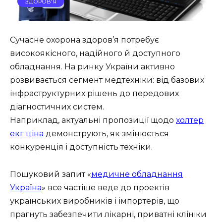
ЗДОРОВ'Я
Сучасне охорона здоров’я потребує
високоякісного, надійного й доступного
обладнання. На ринку України активно
розвивається сегмент медтехніки: від базових
інфраструктурних рішень до передових
діагностичних систем.
Наприклад, актуальні пропозиції щодо
холтер
екг ціна
демонструють, як змінюється
конкуренція і доступність техніки.
Пошуковий запит «
медичне обладнання
Україна
» все частіше веде до проектів
українських виробників і імпортерів, що
прагнуть забезпечити лікарні, приватні клініки