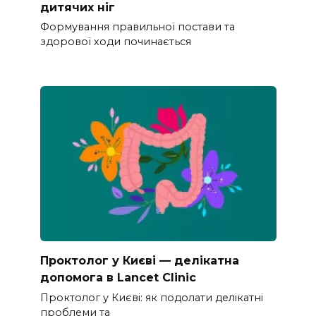
дитячих ніг
Формування правильної постави та
здорової ходи починається
Проктолог у Києві — делікатна
допомога в Lancet Clinic
Проктолог у Києві: як подолати делікатні
проблеми та