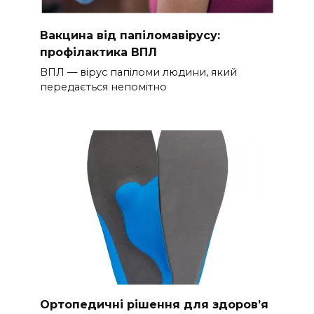
Вакцина від папіломавірусу:
профілактика ВПЛ
ВПЛ — вірус папіломи людини, який
передається непомітно
Ортопедичні рішення для здоров’я