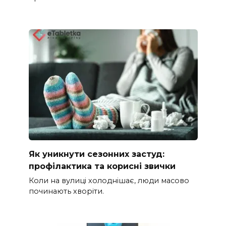
Як уникнути сезонних застуд:
профілактика та корисні звички
Коли на вулиці холоднішає, люди масово
починають хворіти.