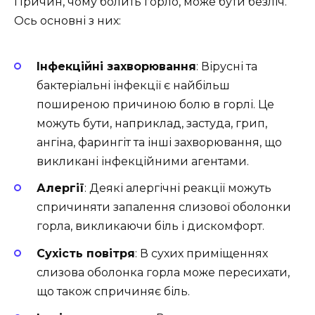
Причин, чому болить горло, може бути безліч.
Ось основні з них:
Інфекційні захворювання
: Вірусні та
бактеріальні інфекції є найбільш
поширеною причиною болю в горлі. Це
можуть бути, наприклад, застуда, грип,
ангіна, фарингіт та інші захворювання, що
викликані інфекційними агентами.
Алергії
: Деякі алергічні реакції можуть
спричиняти запалення слизової оболонки
горла, викликаючи біль і дискомфорт.
Сухість повітря
: В сухих приміщеннях
слизова оболонка горла може пересихати,
що також спричиняє біль.