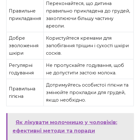
Переконайтеся, що дитина
Правильне
правильно прикладена до грудей,
прикладання
захоплюючи більшу частину
ареоли.
Добре
Користуйтеся кремами для
зволоження
запобігання тріщин і сухості шкіри
шкіри
сосків.
Регулярні
Не пропускайте годування, щоб
годування
не допустити застою молока.
Дотримуйтесь особистої гігієни та
Правильна
змінюйте прокладки для грудей,
гігієна
якщо необхідно.
Як лікувати молочницю у чоловіків:
ефективні методи та поради