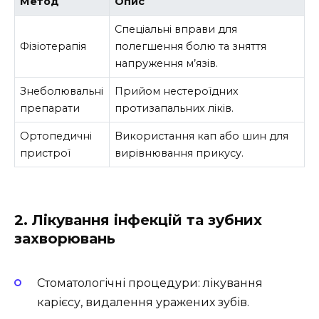
Метод
Опис
Спеціальні вправи для
Фізіотерапія
полегшення болю та зняття
напруження м’язів.
Знеболювальні
Прийом нестероїдних
препарати
протизапальних ліків.
Ортопедичні
Використання кап або шин для
пристрої
вирівнювання прикусу.
2. Лікування інфекцій та зубних
захворювань
Стоматологічні процедури: лікування
карієсу, видалення уражених зубів.