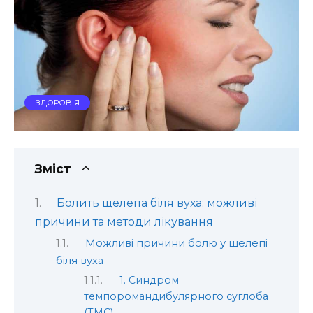
ЗДОРОВ'Я
Зміст
Болить щелепа біля вуха: можливі
причини та методи лікування
Можливі причини болю у щелепі
біля вуха
1. Синдром
темпоромандибулярного суглоба
(ТМС)