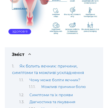
ЗДОРОВ'Я
Зміст
Як болить яєчник: причини,
симптоми та можливі ускладнення
Чому може боліти яєчник?
Можливі причини болю
Симптоми та їх прояви
Діагностика та лікування