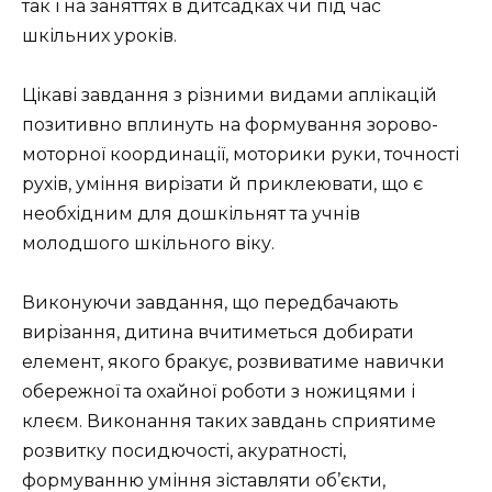
так і на заняттях в дитсадках чи під час
шкільних уроків.
Цікаві завдання з різними видами аплікацій
позитивно вплинуть на формування зорово-
моторної координації, моторики руки, точності
рухів, уміння вирізати й приклеювати, що є
необхідним для дошкільнят та учнів
молодшого шкільного віку.
Виконуючи завдання, що передбачають
вирізання, дитина вчитиметься добирати
елемент, якого бракує, розвиватиме навички
обережної та охайної роботи з ножицями і
клеєм. Виконання таких завдань сприятиме
розвитку посидючості, акуратності,
формуванню уміння зіставляти об’єкти,