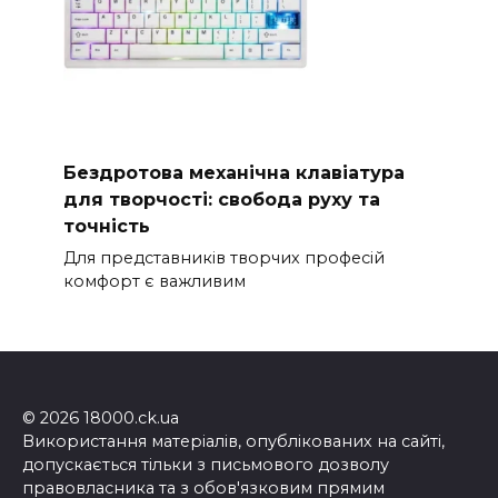
Бездротова механічна клавіатура
для творчості: свобода руху та
точність
Для представників творчих професій
комфорт є важливим
© 2026 18000.ck.ua
Використання матеріалів, опублікованих на сайті,
допускається тільки з письмового дозволу
правовласника та з обов'язковим прямим