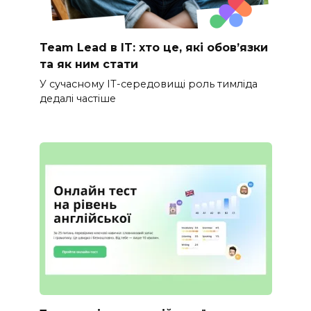
Team Lead в IT: хто це, які обов’язки
та як ним стати
У сучасному IT-середовищі роль тимліда
дедалі частіше