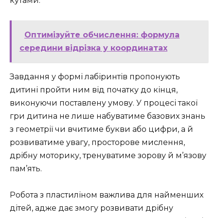
кутами.
Оптимізуйте обчислення: формула
середини відрізка у координатах
Завдання у формі лабіринтів пропонують
дитині пройти ним від початку до кінця,
виконуючи поставлену умову. У процесі такої
гри дитина не лише набуватиме базових знань
з геометрії чи вчитиме букви або цифри, а й
розвиватиме увагу, просторове мислення,
дрібну моторику, тренуватиме зорову й м’язову
пам’ять.
Робота з пластиліном важлива для найменших
дітей, адже дає змогу розвивати дрібну