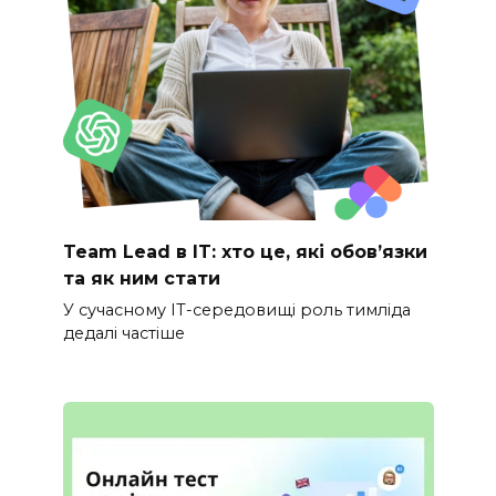
Team Lead в IT: хто це, які обов’язки
та як ним стати
У сучасному IT-середовищі роль тимліда
дедалі частіше