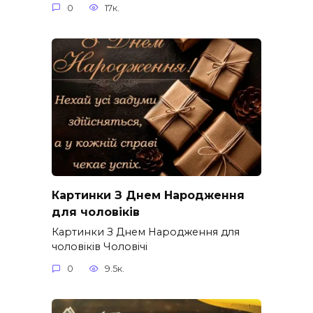
0
17к.
Картинки З Днем Народження
для чоловіків​
Картинки З Днем Народження для
чоловіків​ Чоловічі
0
9.5к.