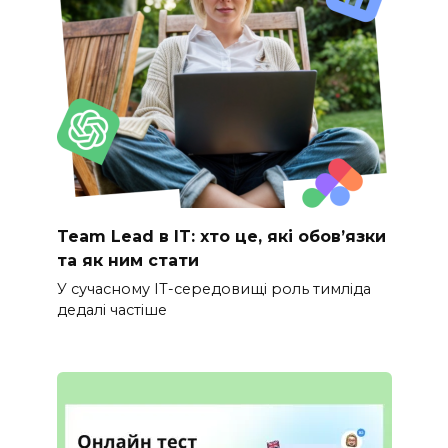
Team Lead в IT: хто це, які обов’язки
та як ним стати
У сучасному IT-середовищі роль тимліда
дедалі частіше