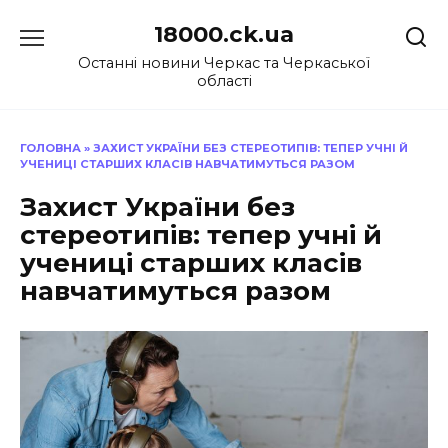
Перейти
18000.ck.ua
до
вмісту
Останні новини Черкас та Черкаської
області
ГОЛОВНА
»
ЗАХИСТ УКРАЇНИ БЕЗ СТЕРЕОТИПІВ: ТЕПЕР УЧНІ Й
УЧЕНИЦІ СТАРШИХ КЛАСІВ НАВЧАТИМУТЬСЯ РАЗОМ
Захист України без
стереотипів: тепер учні й
учениці старших класів
навчатимуться разом