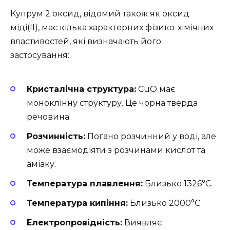
Купрум 2 оксид, відомий також як оксид
міді(II), має кілька характерних фізико-хімічних
властивостей, які визначають його
застосування:
Кристалічна структура:
CuO має
моноклінну структуру. Це чорна тверда
речовина.
Розчинність:
Погано розчинний у воді, але
може взаємодіяти з розчинами кислот та
аміаку.
Температура плавлення:
Близько 1326°C.
Температура кипіння:
Близько 2000°C.
Електропровідність:
Виявляє