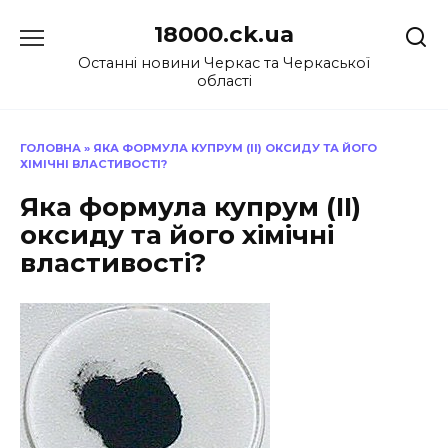
Перейти
18000.ck.ua
до
вмісту
Останні новини Черкас та Черкаської
області
ГОЛОВНА
»
ЯКА ФОРМУЛА КУПРУМ (II) ОКСИДУ ТА ЙОГО
ХІМІЧНІ ВЛАСТИВОСТІ?
Яка формула купрум (II)
оксиду та його хімічні
властивості?