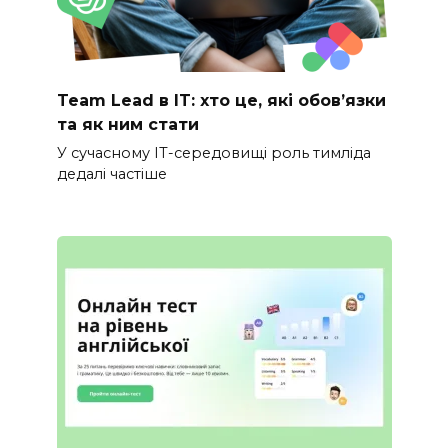
Team Lead в IT: хто це, які обов’язки
та як ним стати
У сучасному IT-середовищі роль тимліда
дедалі частіше