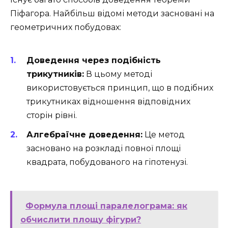
Піфагора. Найбільш відомі методи засновані на
геометричних побудовах:
Доведення через подібність
трикутників:
В цьому методі
використовується принцип, що в подібних
трикутниках відношення відповідних
сторін рівні.
Алгебраїчне доведення:
Це метод
засновано на розкладі повної площі
квадрата, побудованого на гіпотенузі.
Формула площі паралелограма: як
обчислити площу фігури?