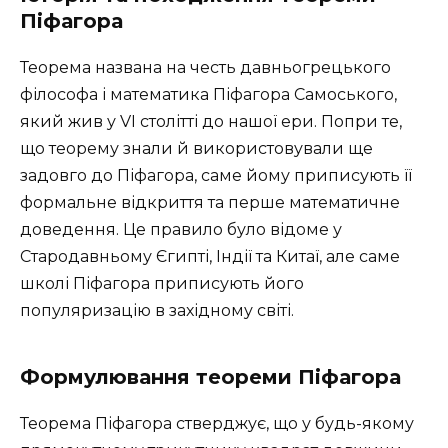
Піфагора
Теорема названа на честь давньогрецького
філософа і математика Піфагора Самоського,
який жив у VI столітті до нашої ери. Попри те,
що теорему знали й використовували ще
задовго до Піфагора, саме йому приписують її
формальне відкриття та перше математичне
доведення. Це правило було відоме у
Стародавньому Єгипті, Індії та Китаї, але саме
школі Піфагора приписують його
популяризацію в західному світі.
Формулювання теореми Піфагора
Теорема Піфагора стверджує, що у будь-якому