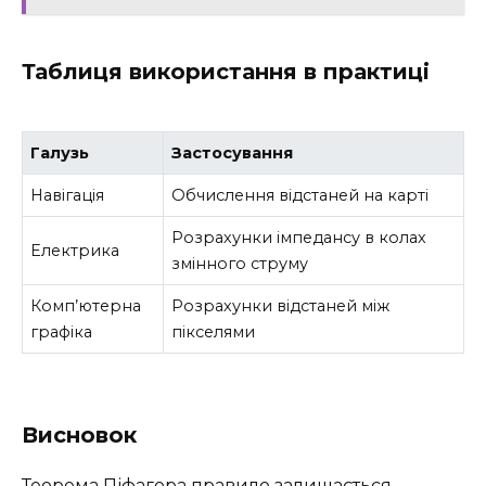
Таблиця використання в практиці
Галузь
Застосування
Навігація
Обчислення відстаней на карті
Розрахунки імпедансу в колах
Електрика
змінного струму
Комп’ютерна
Розрахунки відстаней між
графіка
пікселями
Висновок
Теорема Піфагора правило залишається