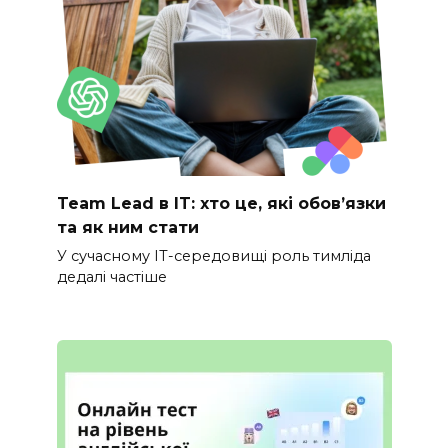
Team Lead в IT: хто це, які обов’язки
та як ним стати
У сучасному IT-середовищі роль тимліда
дедалі частіше