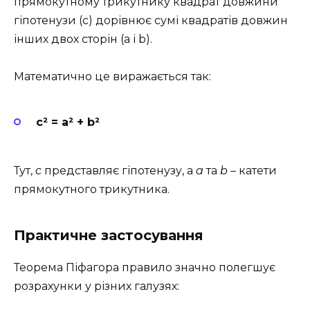
прямокутному трикутнику квадрат довжини
гіпотенузи (c) дорівнює сумі квадратів довжин
інших двох сторін (a і b).
Математично це виражається так:
c² = a² + b²
Тут,
c
представляє гіпотенузу, а
a
та
b
– катети
прямокутного трикутника.
Практичне застосування
Теорема Піфагора правило значно полегшує
розрахунки у різних галузях: