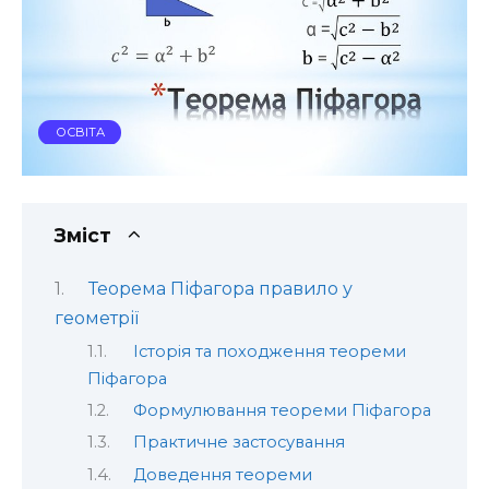
ОСВІТА
Зміст
Теорема Піфагора правило у
геометрії
Історія та походження теореми
Піфагора
Формулювання теореми Піфагора
Практичне застосування
Доведення теореми