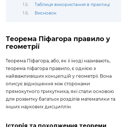
Таблиця використання в практиці
Висновок
Теорема Піфагора правило у
геометрії
Теорема Піфагора, або, як її іноді називають,
теорема піфагора правило, є однією з
найважливіших концепцій у геометрії. Вона
описує відношення між сторонами
прямокутного трикутника, які стали основою
для розвитку багатьох розділів математики та
інших наукових дисциплін.
Історія та походження теореми