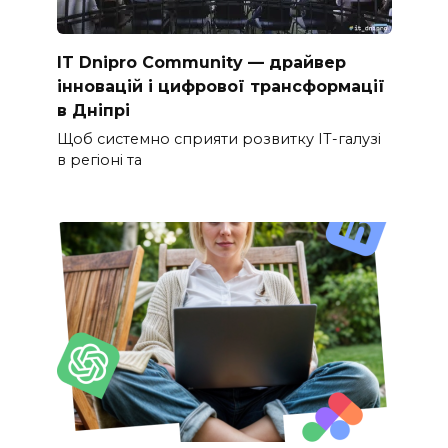
IT Dnipro Community — драйвер
інновацій і цифрової трансформації
в Дніпрі
Щоб системно сприяти розвитку ІТ-галузі
в регіоні та