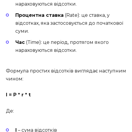
нараховуються відсотки.
Процентна ставка
(Rate): це ставка, у
відсотках, яка застосовується до початкової
суми.
Час
(Time): це період, протягом якого
нараховуються відсотки.
Формула простих відсотків виглядає наступним
чином:
I = P * r * t
Де:
I
– сума відсотків