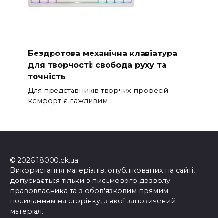
Бездротова механічна клавіатура
для творчості: свобода руху та
точність
Для представників творчих професій
комфорт є важливим
© 2026 18000.ck.ua
Використання матеріалів, опублікованих на сайті,
допускається тільки з письмового дозволу
правовласника та з обов'язковим прямим
посиланням на сторінку, з якої запозичений
матеріал.