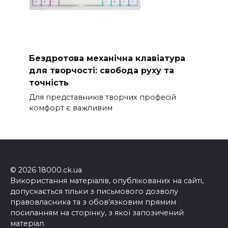
Бездротова механічна клавіатура
для творчості: свобода руху та
точність
Для представників творчих професій
комфорт є важливим
© 2026 18000.ck.ua
Використання матеріалів, опублікованих на сайті,
допускається тільки з письмового дозволу
правовласника та з обов'язковим прямим
посиланням на сторінку, з якої запозичений
матеріал.