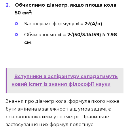
Обчислимо діаметр, якщо площа кола
2
50 см
:
Застосуємо формулу
d = 2√(A/π)
.
Обчислюємо:
d = 2√(50/3.14159) ≈ 7.98
см
.
Вступники в аспірантуру складатимуть
новий іспит із знання філософії науки
Знання про діаметр кола, формула якого може
бути змінена в залежності від умов задачі, є
основоположними у геометрії. Правильне
застосування цих формул полегшує