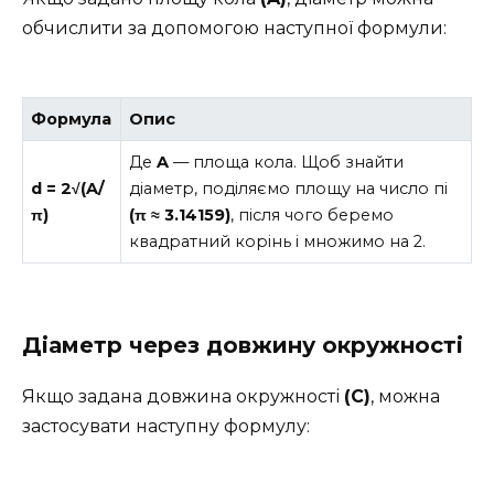
обчислити за допомогою наступної формули:
Формула
Опис
Де
A
— площа кола. Щоб знайти
d = 2√(A/
діаметр, поділяємо площу на число пі
π)
(π ≈ 3.14159)
, після чого беремо
квадратний корінь і множимо на 2.
Діаметр через довжину окружності
Якщо задана довжина окружності
(C)
, можна
застосувати наступну формулу: