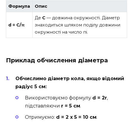
Формула
Опис
Де
C
— довжина окружності. Діаметр
d = C/π
знаходиться шляхом поділу довжини
окружності на число пі.
Приклад обчислення діаметра
Обчислимо діаметр кола, якщо відомий
радіус 5 см:
Використовуємо формулу
d = 2r
,
підставляючи
r = 5 см
.
Отримуємо:
d = 2 x 5 = 10 см
.