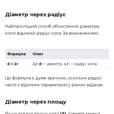
Діаметр через радіус
Найпростіший спосіб обчислення діаметра,
коли відомий радіус кола. За визначенням:
Формула
Опис
d = 2r
Де
d
— діаметр, а
r
— радіус кола.
Ця формула є дуже зручною, оскільки радіус
часто є відомим параметром у різних задачах.
Діаметр через площу
Якщо задано площу кола
(A)
, діаметр можна