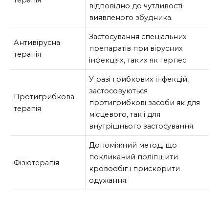
відповідно до чутливості
виявленого збудника.
Застосування спеціальних
Антивірусна
препаратів при вірусних
терапія
інфекціях, таких як герпес.
У разі грибкових інфекцій,
застосовуються
Протигрибкова
протигрибкові засоби як для
терапія
місцевого, так і для
внутрішнього застосування.
Допоміжний метод, що
покликаний поліпшити
Фізіотерапія
кровообіг і прискорити
одужання.