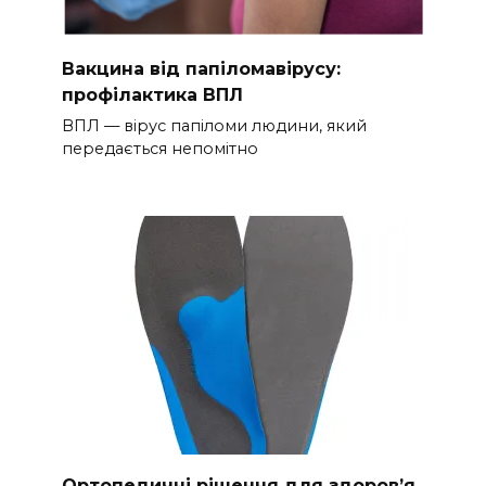
Вакцина від папіломавірусу:
профілактика ВПЛ
ВПЛ — вірус папіломи людини, який
передається непомітно
Ортопедичні рішення для здоров’я