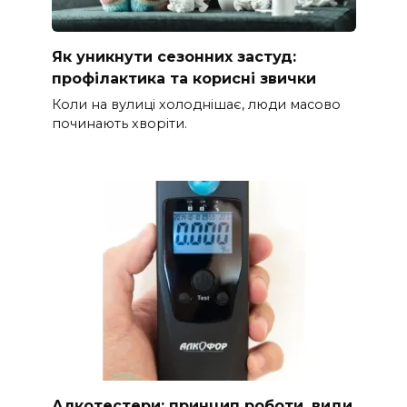
Як уникнути сезонних застуд:
профілактика та корисні звички
Коли на вулиці холоднішає, люди масово
починають хворіти.
Алкотестери: принцип роботи, види,