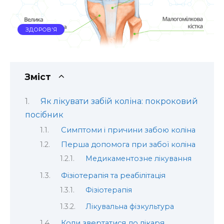
ЗДОРОВ'Я
Зміст
Як лікувати забій коліна: покроковий
посібник
Симптоми і причини забою коліна
Перша допомога при забої коліна
Медикаментозне лікування
Фізіотерапія та реабілітація
Фізіотерапія
Лікувальна фізкультура
Коли звертатися до лікаря