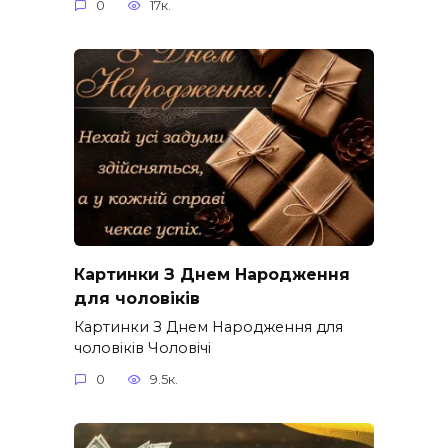
0
17к.
Картинки З Днем Народження
для чоловіків​
Картинки З Днем Народження для
чоловіків​ Чоловічі
0
9.5к.