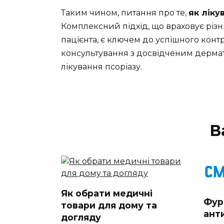
Таким чином, питання про те,
як ліку
Комплексний підхід, що враховує різні
пацієнта, є ключем до успішного конт
консультування з досвідченим дерма
лікування псоріазу.
В
Як обрати медичні
Фур
товари для дому та
ант
догляду