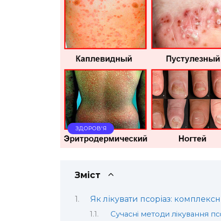
ЗДОРОВ'Я
Зміст
Як лікувати псоріаз: комплексн
Сучасні методи лікування пс