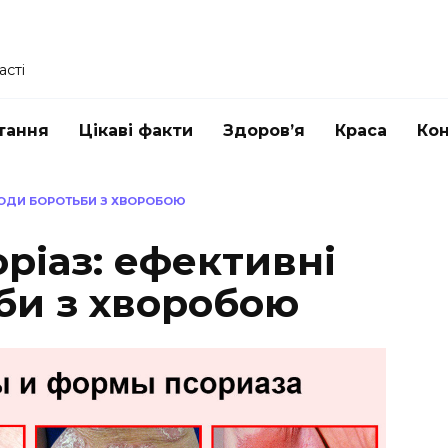
асті
тання
Цікаві факти
Здоров’я
Краса
Ко
ЕТОДИ БОРОТЬБИ З ХВОРОБОЮ
оріаз: ефективні
би з хворобою