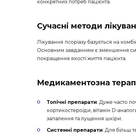
конкретних потреб пацієнта.
Сучасні методи лікуван
Лікування псоріазу базується на комбі
Основним завданням є зменшення симп
покращення якості життя пацієнта.
Медикаментозна терап
Топічні препарати
: Дуже часто по
кортикостероїди, вітамін D-анало
запалення та лущення шкіри.
Системні препарати
: Для більш 