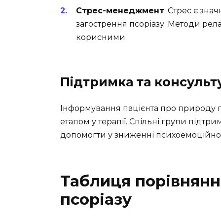
Стрес-менеджмент
: Стрес є зн
загострення псоріазу. Методи релак
корисними.
Підтримка та консульт
Інформування пацієнта про природу п
етапом у терапії. Спільні групи підтр
допомогти у зниженні психоемоційно
Таблиця порівнянн
псоріазу