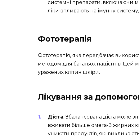
системні препарати, включаючи мет
ліки впливають на імунну систем
Фототерапія
Фототерапія, яка передбачає використ
методом для багатьох пацієнтів. Цей 
уражених клітин шкіри.
Лікування за допомогою
Дієта
: Збалансована дієта може з
вживати більше омега-3 жирних к
уникати продуктів, які викликают