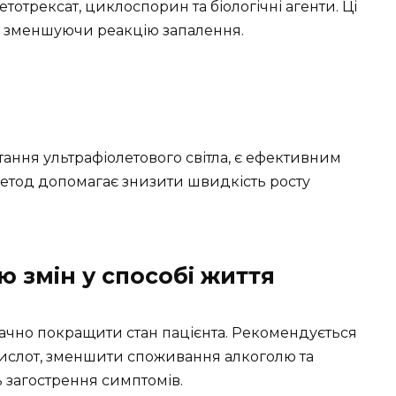
отрексат, циклоспорин та біологічні агенти. Ці
у, зменшуючи реакцію запалення.
ання ультрафіолетового світла, є ефективним
метод допомагає знизити швидкість росту
 змін у способі життя
начно покращити стан пацієнта. Рекомендується
ислот, зменшити споживання алкоголю та
ь загострення симптомів.