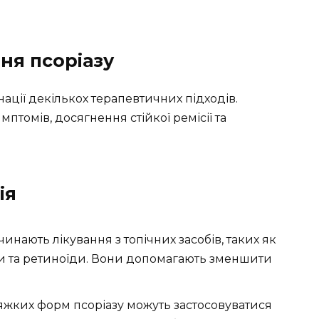
ня псоріазу
нації декількох терапевтичних підходів.
томів, досягнення стійкої ремісії та
ія
чинають лікування з топічних засобів, таких як
ги та ретиноїди. Вони допомагають зменшити
тяжких форм псоріазу можуть застосовуватися