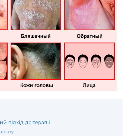
ий підхід до терапії
оріазу