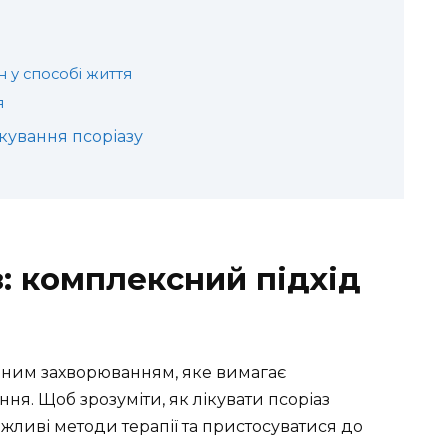
 у способі життя
я
кування псоріазу
з: комплексний підхід
чним захворюванням, яке вимагає
ння. Щоб зрозуміти, як лікувати псоріаз
ожливі методи терапії та пристосуватися до