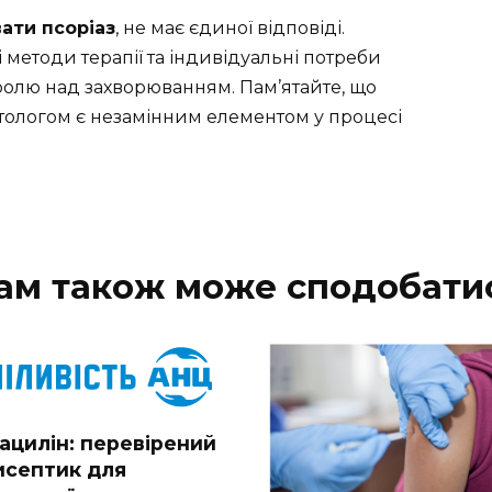
вати псоріаз
, не має єдиної відповіді.
 методи терапії та індивідуальні потреби
ролю над захворюванням. Пам’ятайте, що
тологом є незамінним елементом у процесі
ам також може сподобати
ацилін: перевірений
исептик для