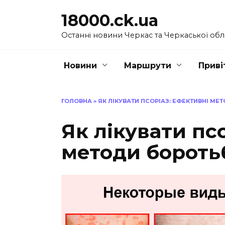
Перейти
18000.ck.ua
до
вмісту
Останні новини Черкас та Черкаської обл
Новини
Маршрути
Приві
ГОЛОВНА
»
ЯК ЛІКУВАТИ ПСОРІАЗ: ЕФЕКТИВНІ М
Як лікувати пс
методи бороть