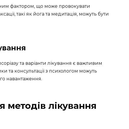
ачним фактором, що може провокувати
сації, такі як йога та медитація, можуть бути
ування
соріазу та варіанти лікування є важливим
имки та консультації з психологом можуть
го навантаження.
я методів лікування