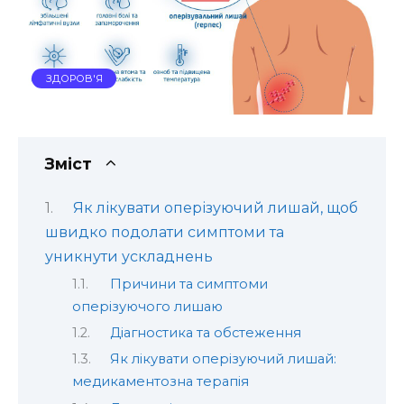
ЗДОРОВ'Я
Зміст
Як лікувати оперізуючий лишай, щоб
швидко подолати симптоми та
уникнути ускладнень
Причини та симптоми
оперізуючого лишаю
Діагностика та обстеження
Як лікувати оперізуючий лишай:
медикаментозна терапія