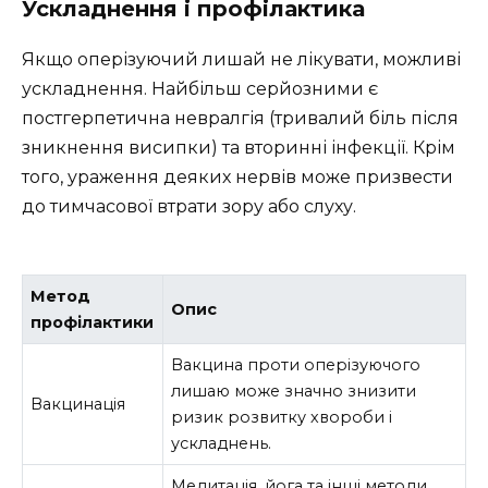
Ускладнення і профілактика
Якщо оперізуючий лишай не лікувати, можливі
ускладнення. Найбільш серйозними є
постгерпетична невралгія (тривалий біль після
зникнення висипки) та вторинні інфекції. Крім
того, ураження деяких нервів може призвести
до тимчасової втрати зору або слуху.
Метод
Опис
профілактики
Вакцина проти оперізуючого
лишаю може значно знизити
Вакцинація
ризик розвитку хвороби і
ускладнень.
Медитація, йога та інші методи