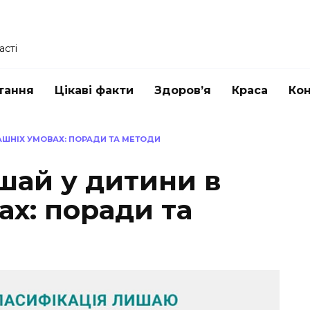
асті
тання
Цікаві факти
Здоров’я
Краса
Ко
АШНІХ УМОВАХ: ПОРАДИ ТА МЕТОДИ
шай у дитини в
х: поради та