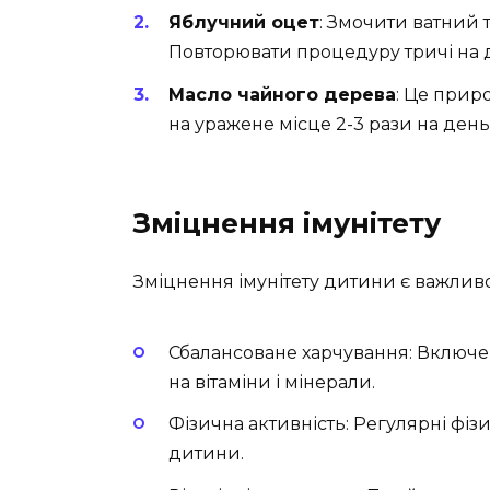
Яблучний оцет
: Змочити ватний 
Повторювати процедуру тричі на 
Масло чайного дерева
: Це прир
на уражене місце 2-3 рази на день
Зміцнення імунітету
Зміцнення імунітету дитини є важлив
Сбалансоване харчування: Включенн
на вітаміни і мінерали.
Фізична активність: Регулярні фізи
дитини.