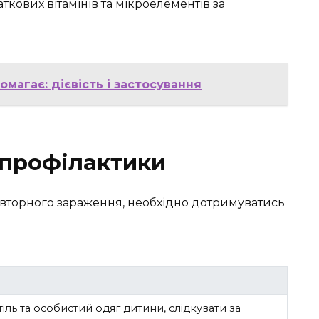
кових вітамінів та мікроелементів за
магає: дієвість і застосування
 профілактики
торного зараження, необхідно дотримуватись
іль та особистий одяг дитини, слідкувати за