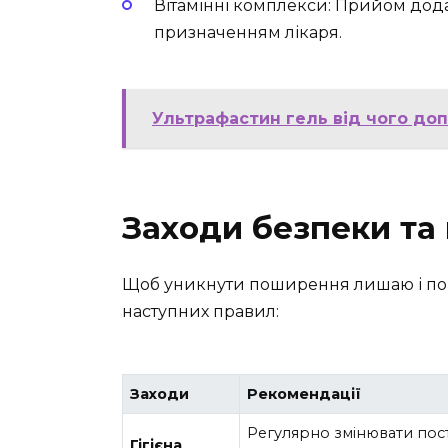
Вітамінні комплекси: Прийом додат
призначенням лікаря.
Ультрафастин гель від чого допо
Заходи безпеки та
Щоб уникнути поширення лишаю і пов
наступних правил:
Заходи
Рекомендації
Регулярно змінювати пост
Гігієна