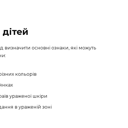
 дітей
ід визначити основні ознаки, які можуть
ни:
різних кольорів
лянках
раїв ураженої шкіри
дання в ураженій зоні