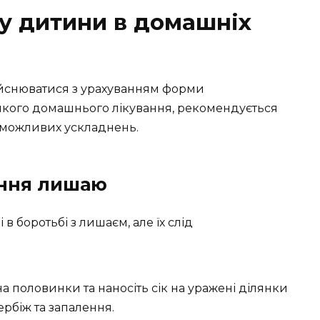
 у дитини в домашніх
ійснюватися з урахуванням форми
якого домашнього лікування, рекомендується
и можливих ускладнень.
ання лишаю
в боротьбі з лишаєм, але їх слід
на половинки та наносіть сік на уражені ділянки
рбіж та запалення.