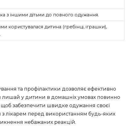
а з іншими дітьми до повного одужання.
и користувалася дитина (гребінці, іграшки),
.
ування та профілактики дозволяє ефективно
ати лишай у дитини в домашніх умовах повинно
, щоб забезпечити швидке одужання своєї
я з лікарем перед використанням будь-яких
никнення небажаних реакцій.