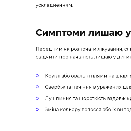
ускладненням.
Симптоми лишаю у
Перед тим як розпочати лікування, сл
свідчити про наявність лишаю у дити
Круглі або овальні плями на шкірі 
Свербіж та печіння в уражених ді
Лушпиння та шорсткість вздовж к
Зміна кольору волосся або їх випа