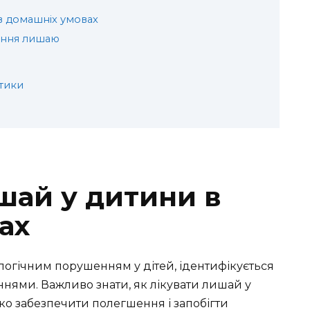
 в домашніх умовах
ання лишаю
тики
шай у дитини в
ах
гічним порушенням у дітей, ідентифікується
нями. Важливо знати, як лікувати лишай у
о забезпечити полегшення і запобігти