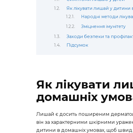
Як лікувати лишай у дитини
Народні методи лікув
Зміцнення імунітету
Заходи безпеки та профілак
Підсумок
Як лікувати ли
домашніх умов
Лишай є досить поширеним дерматоло
він за характерними шкірними уражен
дитини в домашніх умовах, щоб швидк