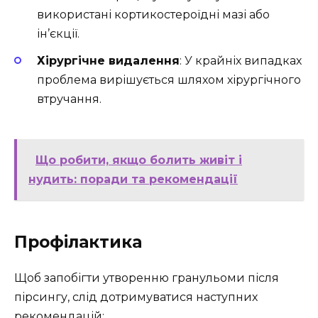
використані кортикостероїдні мазі або
ін’єкції.
Хірургічне видалення
: У крайніх випадках
проблема вирішується шляхом хірургічного
втручання.
Що робити, якщо болить живіт і
нудить: поради та рекомендації
Профілактика
Щоб запобігти утворенню гранульоми після
пірсингу, слід дотримуватися наступних
рекомендацій: