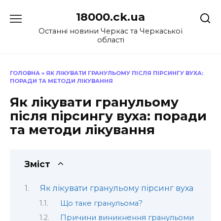
Перейти
18000.ck.ua
до
вмісту
Останні новини Черкас та Черкаської
області
ГОЛОВНА
»
ЯК ЛІКУВАТИ ГРАНУЛЬОМУ ПІСЛЯ ПІРСИНГУ ВУХА:
ПОРАДИ ТА МЕТОДИ ЛІКУВАННЯ
Як лікувати гранульому
після пірсингу вуха: поради
та методи лікування
Зміст
Як лікувати гранульому пірсинг вуха
Що таке гранульома?
Причини виникнення гранульоми