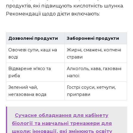
продуктів, які підвищують кислотність шлунка.
Рекомендації щодо дієти включають:
Дозволені продукти
Заборонені продукти
Овочеві супи, каші на
Жирні, смажені, копчені
воді
страви
Відварене м’ясо та
Алкоголь, кава, газовані
риба
напої
Зелений чай,
Гострі соуси, кетчупи,
негазована вода
приправи
Сучасне обладнання для кабінету
біології та навчальні тренажери для
школи: інновації, які змінюють освіту