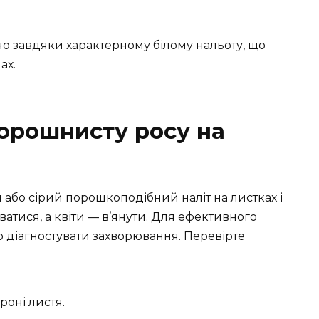
о завдяки характерному білому нальоту, що
ах.
борошнисту росу на
або сірий порошкоподібний наліт на листках і
уватися, а квіти — в’янути. Для ефективного
 діагностувати захворювання. Перевірте
роні листя.