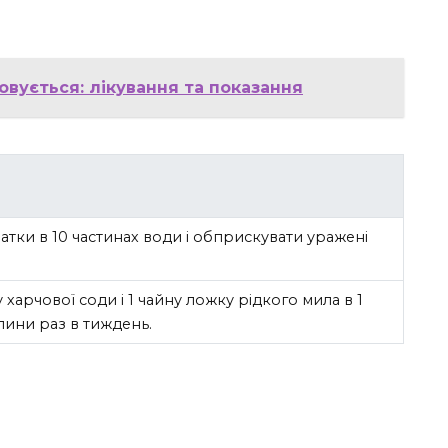
овується: лікування та показання
атки в 10 частинах води і обприскувати уражені
харчової соди і 1 чайну ложку рідкого мила в 1
лини раз в тиждень.