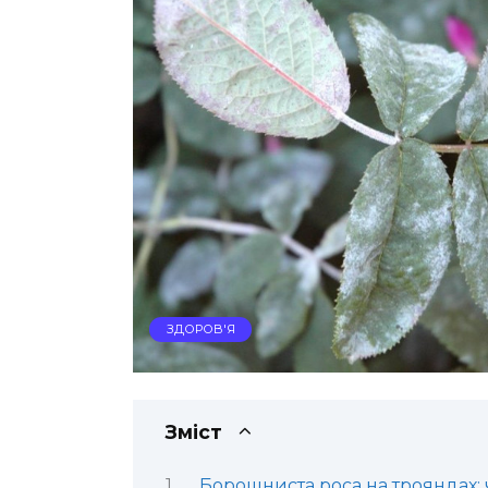
ЗДОРОВ'Я
Зміст
Борошниста роса на трояндах: 