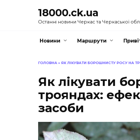
Перейти
18000.ck.ua
до
вмісту
Останні новини Черкас та Черкаської обл
Новини
Маршрути
Приві
ГОЛОВНА
»
ЯК ЛІКУВАТИ БОРОШНИСТУ РОСУ НА Т
Як лікувати бо
трояндах: ефек
засоби