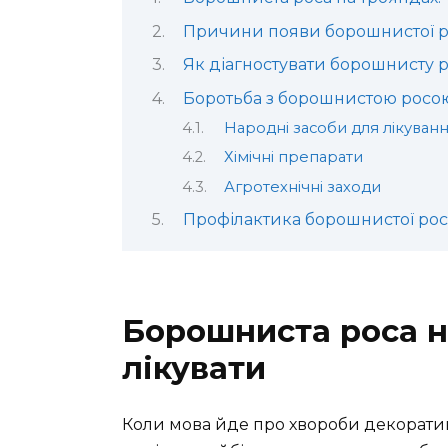
Причини появи борошнистої 
Як діагностувати борошнисту р
Боротьба з борошнистою росою:
Народні засоби для лікуван
Хімічні препарати
Агротехнічні заходи
Профілактика борошнистої ро
Борошниста роса н
лікувати
Коли мова йде про хвороби декоратив