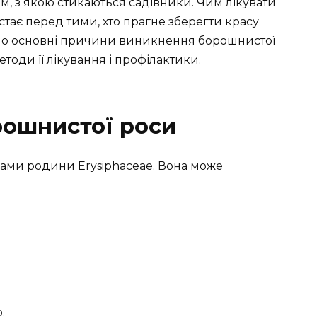
, з якою стикаються садівники. Чим лікувати
стає перед тими, хто прагне зберегти красу
немо основні причини виникнення борошнистої
етоди її лікування і профілактики.
ошнистої роси
ами родини Erysiphaceae. Вона може
.