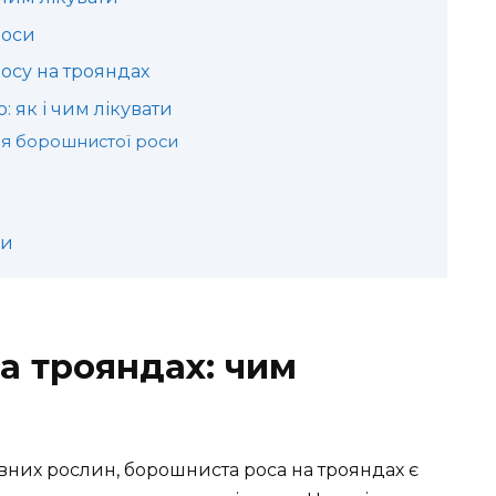
роси
осу на трояндах
 як і чим лікувати
ня борошнистої роси
си
а трояндах: чим
них рослин, борошниста роса на трояндах є