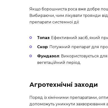
Якщо борошниста роса вже добре пош
Вибираючи, чим лікувати троянди від 
препарати системної дії:
Топаз
: Ефективний засіб, який пр
Скор
: Потужний препарат для проф
Фундазол
: Використовується дл
вегетаційний період.
Агротехнічні заходи
Поряд із хімічними препаратами, опт
допоможуть уникнути захворювання аб