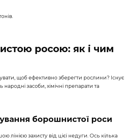
онів.
истою росою: як і чим
кувати, щоб ефективно зберегти рослини? Існує
ь народні засоби, хімічні препарати та
кування борошнистої роси
ю лінією захисту від цієї недуги. Ось кілька