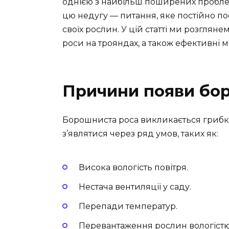
однією з найбільш поширених проблем
цю недугу — питання, яке постійно по
своїх рослин. У цій статті ми розгля
роси на трояндах, а також ефективні м
Причини появи бор
Борошниста роса викликається грибк
з’являтися через ряд умов, таких як:
Висока вологість повітря.
Нестача вентиляції у саду.
Перепади температур.
Перевантаження рослин вологістю