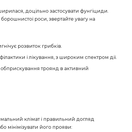
ирилася, доцільно застосувати фунгіциди.
борошнистої роси, звертайте увагу на
игнічує розвиток грибків.
ілактики і лікування, з широким спектром дії.
я обприскування троянд в активний
имальний клімат і правильний догляд
о мінімізувати його прояви: