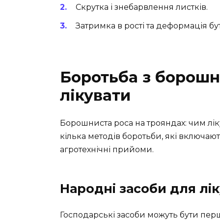
Скрутка і знебарвлення листків.
Затримка в рості та деформація бут
Боротьба з борошн
лікувати
Борошниста роса на трояндах: чим лі
кілька методів боротьби, які включают
агротехнічні прийоми.
Народні засоби для лі
Господарські засоби можуть бути першо