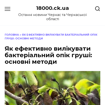
Перейти
18000.ck.ua
до
вмісту
Останні новини Черкас та Черкаської
області
ГОЛОВНА
»
ЯК ЕФЕКТИВНО ВИЛІКУВАТИ БАКТЕРІАЛЬНИЙ ОПІК
ГРУШІ: ОСНОВНІ МЕТОДИ
Як ефективно вилікувати
бактеріальний опік груші:
основні методи