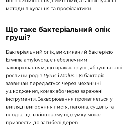
його виникнення, симптоми, а також сучасні
методи лікування та профілактики.
Що таке бактеріальний опік
груші?
Бактеріальний опік, викликаний бактерією
Erwinia amylovora, є небезпечним
захворюванням, що вражає груші, яблуні та інші
рослини родів
Pyrus
і
Malus
. Ця бактерія
зазвичай передається через механічні
ушкодження, комах або через заражені
інструменти. Захворювання проявляється у
вигляді вигоряння листя, пагонів, суцвіть та
плодів, що в кінцевому підсумку може
призвести до загибелі дерев.