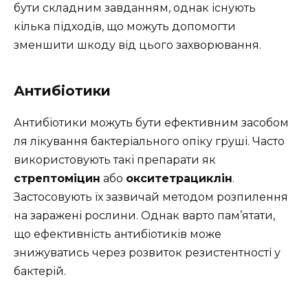
бути складним завданням, однак існують
кілька підходів, що можуть допомогти
зменшити шкоду від цього захворювання.
Антибіотики
Антибіотики можуть бути ефективним засобом
ля лікування бактеріального опіку груші. Часто
використовують такі препарати як
стрептоміцин
або
окситетрациклін
.
Застосовують їх зазвичай методом розпилення
на заражені рослини. Однак варто пам’ятати,
що ефективність антибіотиків може
знижуватись через розвиток резистентності у
бактерій.