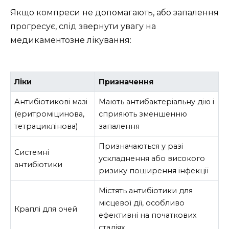
Якщо компреси не допомагають, або запалення
прогресує, слід звернути увагу на
медикаментозне лікування:
Ліки
Призначення
Антибіотикові мазі
Мають антибактеріальну дію і
(еритроміцинова,
сприяють зменшенню
тетрациклінова)
запалення
Призначаються у разі
Системні
ускладнення або високого
антибіотики
ризику поширення інфекції
Містять антибіотики для
місцевої дії, особливо
Краплі для очей
ефективні на початкових
стадіях