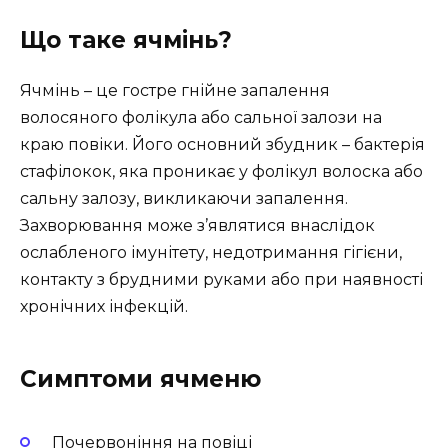
Що таке ячмінь?
Ячмінь – це гостре гнійне запалення
волосяного фолікула або сальної залози на
краю повіки. Його основний збудник – бактерія
стафілокок, яка проникає у фолікул волоска або
сальну залозу, викликаючи запалення.
Захворювання може з’являтися внаслідок
ослабленого імунітету, недотримання гігієни,
контакту з брудними руками або при наявності
хронічних інфекцій.
Симптоми ячменю
Почервоніння на повіці