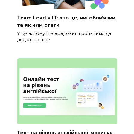
Team Lead в IT: хто це, які обов’язки
та як ним стати
У сучасному IT-середовищі роль тимліда
дедалі частіше
Тест на рівень англійської мови: як