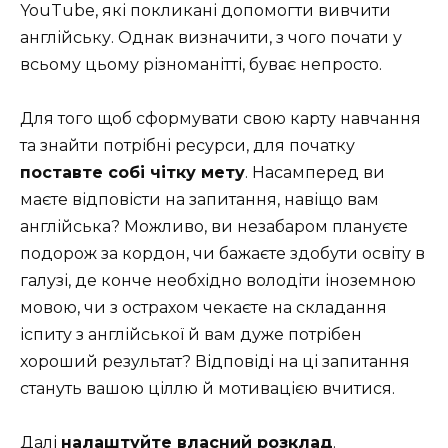
YouTube, які покликані допомогти вивчити
англійську. Однак визначити, з чого почати у
всьому цьому різноманітті, буває непросто.
Для того щоб сформувати свою карту навчання
та знайти потрібні ресурси, для початку
поставте собі чітку мету
. Насамперед ви
маєте відповісти на запитання, навіщо вам
англійська? Можливо, ви незабаром плануєте
подорож за кордон, чи бажаєте здобути освіту в
галузі, де конче необхідно володіти іноземною
мовою, чи з острахом чекаєте на складання
іспиту з англійської й вам дуже потрібен
хороший результат? Відповіді на ці запитання
стануть вашою ціллю й мотивацією вчитися.
Далі
налаштуйте власний розклад
.