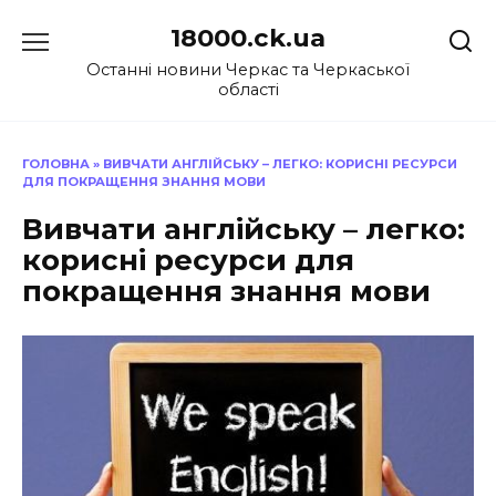
Перейти
18000.ck.ua
до
вмісту
Останні новини Черкас та Черкаської
області
ГОЛОВНА
»
ВИВЧАТИ АНГЛІЙСЬКУ – ЛЕГКО: КОРИСНІ РЕСУРСИ
ДЛЯ ПОКРАЩЕННЯ ЗНАННЯ МОВИ
Вивчати англійську – легко:
корисні ресурси для
покращення знання мови