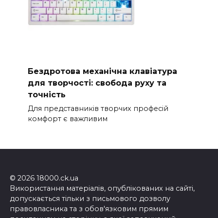
Бездротова механічна клавіатура
для творчості: свобода руху та
точність
Для представників творчих професій
комфорт є важливим
© 2026 18000.ck.ua
Використання матеріалів, опублікованих на сайті,
допускається тільки з письмового дозволу
правовласника та з обов'язковим прямим