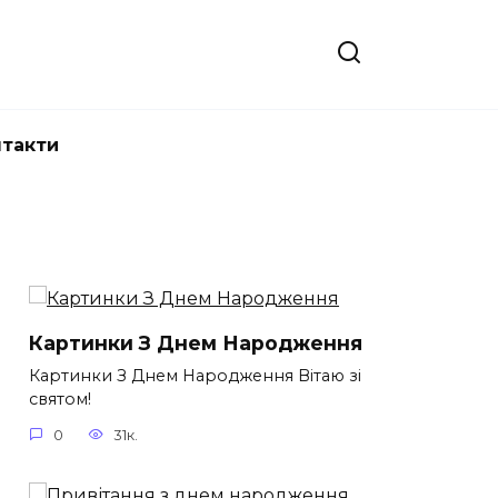
нтакти
Картинки З Днем Народження
Картинки З Днем Народження Вітаю зі
святом!
0
31к.