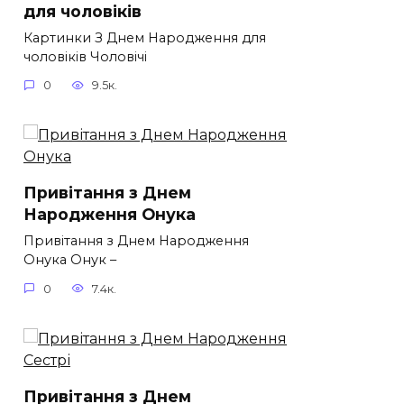
для чоловіків​
Картинки З Днем Народження для
чоловіків​ Чоловічі
0
9.5к.
Привітання з Днем
Народження Онука
Привітання з Днем Народження
Онука Онук –
0
7.4к.
Привітання з Днем