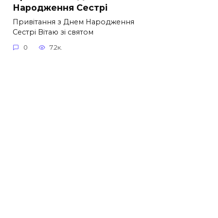
Народження Сестрі
Привітання з Днем Народження
Сестрі Вітаю зі святом
0
7.2к.