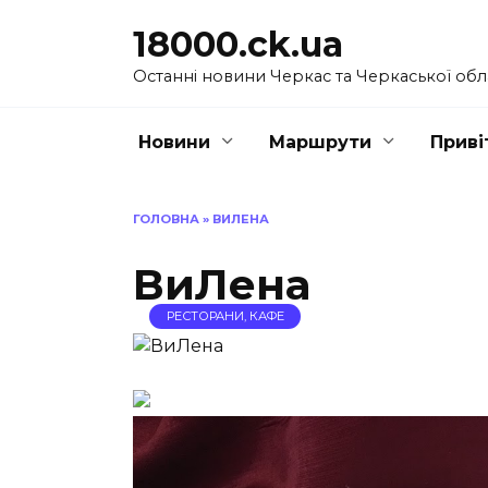
Перейти
18000.ck.ua
до
вмісту
Останні новини Черкас та Черкаської обл
Новини
Маршрути
Приві
ГОЛОВНА
»
ВИЛЕНА
ВиЛена
РЕСТОРАНИ, КАФЕ