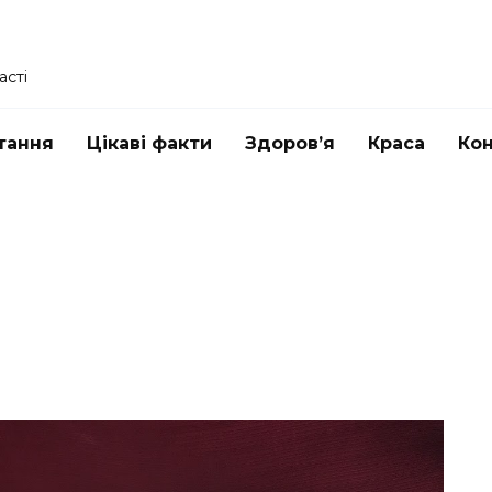
асті
тання
Цікаві факти
Здоров’я
Краса
Ко