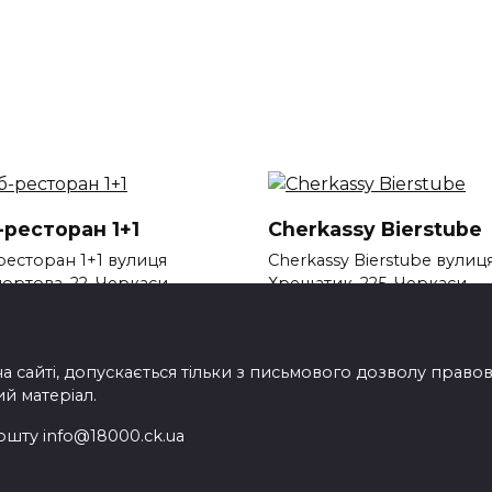
-ресторан 1+1
Cherkassy Bierstube
ресторан 1+1 вулиця
Cherkassy Bierstube вулиц
ортова, 22, Черкаси,
Хрещатик, 225, Черкаси
аська
на сайті, допускається тільки з письмового дозволу прав
ий матеріал.
ошту info@18000.ck.ua