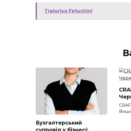
Tratoriya Fetuchini
В
CRAF
Чер
CRAF
Вишн
Бухгалтерський
супровід у бізнесі: