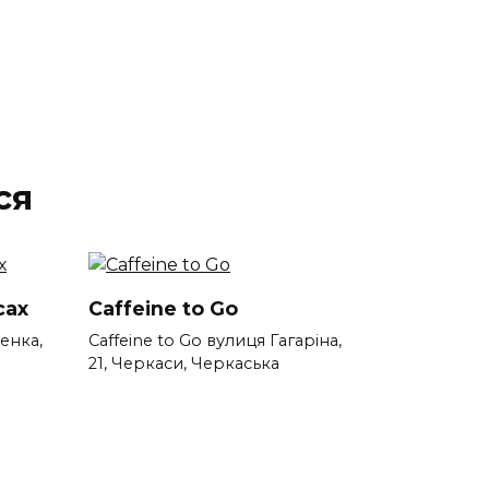
ся
сах
Caffeine to Go
енка,
Caffeine to Go вулиця Гагаріна,
а
21, Черкаси, Черкаська