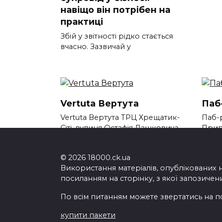
навіщо він потрібен на
практиці
Збій у звітності рідко стається
вчасно. Зазвичай у
Vertuta Вертута
Паб
Vertuta Вертута ТРЦ Хрещатик-
Паб-
Сіті, вулиця Остафія Дашковича
Прип
Черк
© 2026 18000.ck.ua
Використання матеріалів, опублікованих 
посиланням на сторінку, з якої запозичен
По всім питанням можете звертатись на п
купити пакети