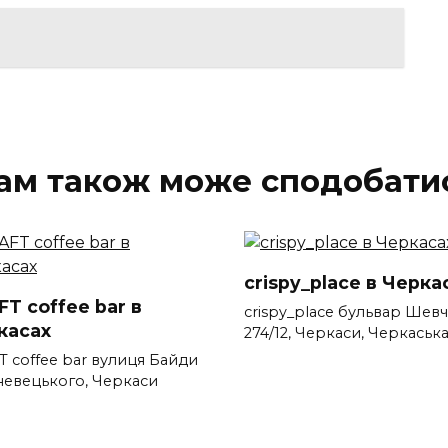
ам також може сподобати
crispy_place в Черка
T coffee bar в
crispy_place бульвар Шевч
касах
274/12, Черкаси, Черкаськ
T coffee bar вулиця Байди
евецького, Черкаси