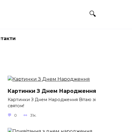
нтакти
Картинки З Днем Народження
Картинки З Днем Народження Вітаю зі
святом!
0
31к.