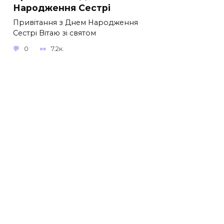
Народження Сестрі
Привітання з Днем Народження
Сестрі Вітаю зі святом
0
7.2к.