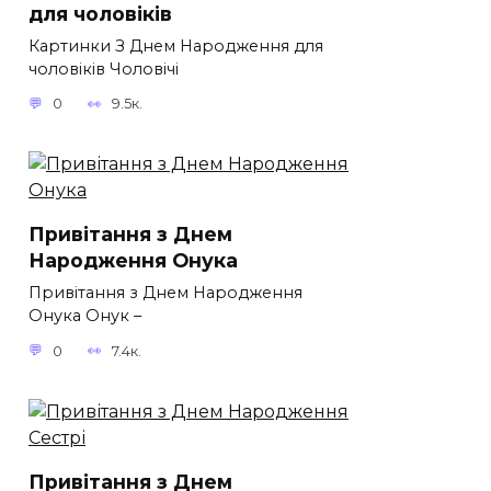
для чоловіків​
Картинки З Днем Народження для
чоловіків​ Чоловічі
0
9.5к.
Привітання з Днем
Народження Онука
Привітання з Днем Народження
Онука Онук –
0
7.4к.
Привітання з Днем