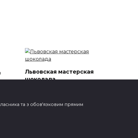
Львовская мастерская
я
шоколада
Львовская мастерская
шоколада вулиця Байди
Вишневецького
овласника та з обов'язковим прямим