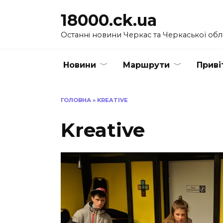
Перейти
18000.ck.ua
до
вмісту
Останні новини Черкас та Черкаської обл
Новини
Маршрути
Приві
ГОЛОВНА
»
KREATIVE
Kreative