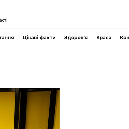
асті
тання
Цікаві факти
Здоров’я
Краса
Ко