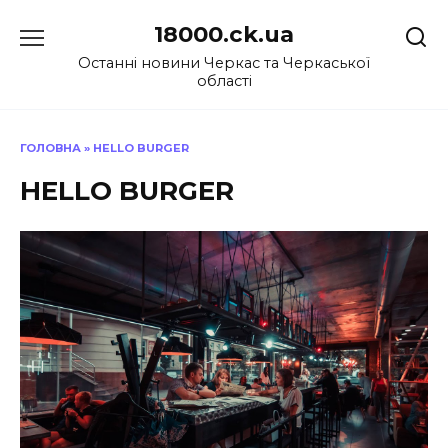
Перейти
18000.ck.ua
до
вмісту
Останні новини Черкас та Черкаської
області
ГОЛОВНА
»
HELLO BURGER
HELLO BURGER