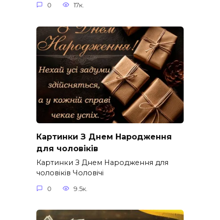
0
17к.
Картинки З Днем Народження
для чоловіків​
Картинки З Днем Народження для
чоловіків​ Чоловічі
0
9.5к.