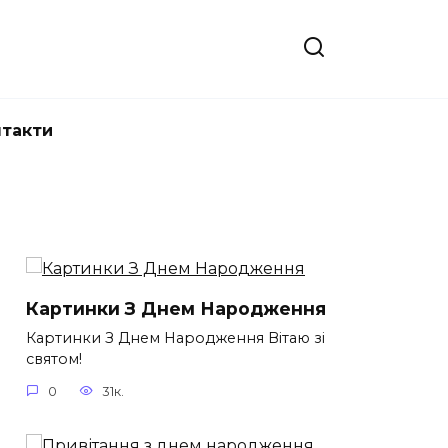
нтакти
Картинки З Днем Народження
Картинки З Днем Народження Вітаю зі
святом!
0
31к.