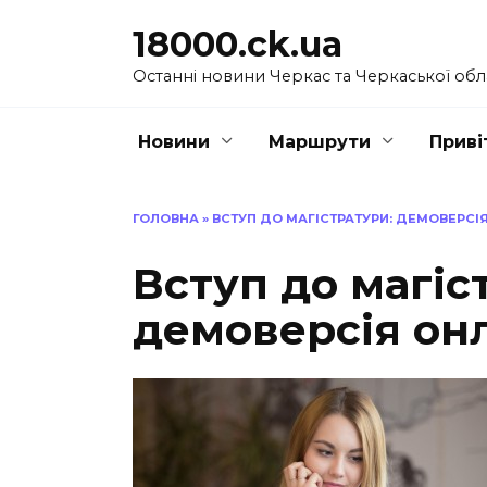
Перейти
18000.ck.ua
до
вмісту
Останні новини Черкас та Черкаської обл
Новини
Маршрути
Приві
ГОЛОВНА
»
ВСТУП ДО МАГІСТРАТУРИ: ДЕМОВЕРСІ
Вступ до магіс
демоверсія он