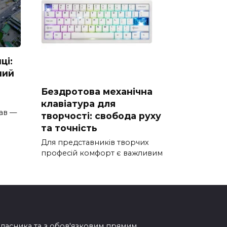
ці:
ний
Бездротова механічна
клавіатура для
ав —
творчості: свобода руху
та точність
Для представників творчих
професій комфорт є важливим
овласника та з обов'язковим прямим