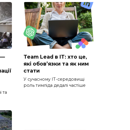
 —
Team Lead в IT: хто це,
які обов’язки та як ним
ації
стати
У сучасному IT-середовищі
роль тимліда дедалі частіше
і та