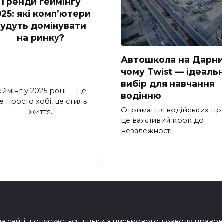
Тренди геймінгу
025: які комп’ютери
удуть домінувати
на ринку?
Автошкола на Дарни
чому Twist — ідеаль
вибір для навчання
еймінг у 2025 році — це
водінню
е просто хобі, це стиль
Отримання водійських пр
життя.
це важливий крок до
незалежності
на сайті, допускається тільки з письмового дозволу прав