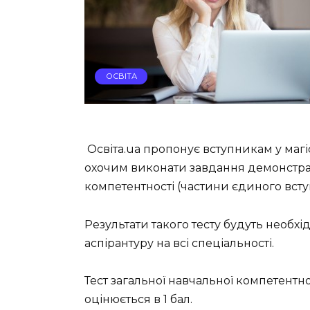
ОСВІТА
Освіта.ua пропонує вступникам у магіс
охочим виконати завдання демонстрац
компетентності (частини єдиного вступ
Результати такого тесту будуть необхі
аспірантуру на всі спеціальності.
Тест загальної навчальної компетентно
оцінюється в 1 бал.