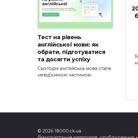
2
б
Тест на рівень
англійської мови: як
обрати, підготуватися
Г
та досягти успіху
н
Сьогодні англійська мова стала
невід’ємною частиною
© 2026 18000.ck.ua
Використання матеріалів, опублікованих 