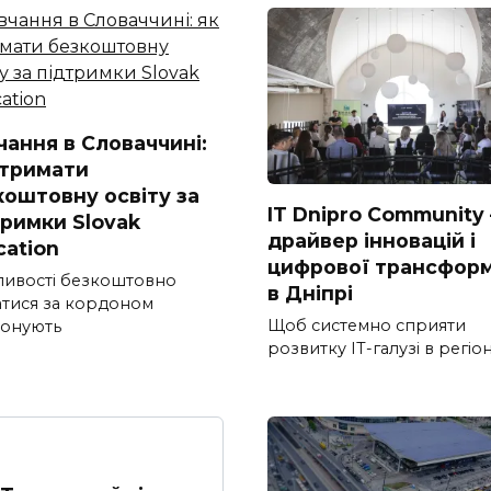
чання в Словаччині:
отримати
коштовну освіту за
IT Dnipro Community
тримки Slovak
драйвер інновацій і
cation
цифрової трансформ
ивості безкоштовно
в Дніпрі
атися за кордоном
Щоб системно сприяти
онують
розвитку ІТ-галузі в регіон