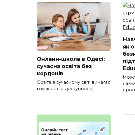
Нав
як 
без
Онлайн-школа в Одесі:
під
сучасна освіта без
Edu
кордонів
Можл
Освіта в сучасному світі вимагає
навч
гнучкості та доступності.
проп