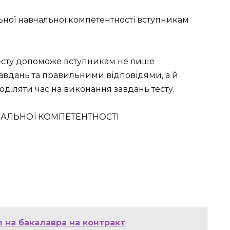
льної навчальної компетентності вступникам
есту допоможе вступникам не лише
завдань та правильними відповідями, а й
діляти час на виконання завдань тесту.
ЧАЛЬНОЇ КОМПЕТЕНТНОСТІ
 на бакалавра на контракт