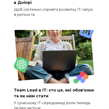
в Дніпрі
Щоб системно сприяти розвитку ІТ-галузі
в регіоні та
Team Lead в IT: хто це, які обов’язки
та як ним стати
У сучасному IT-середовищі роль тимліда
дедалі частіше