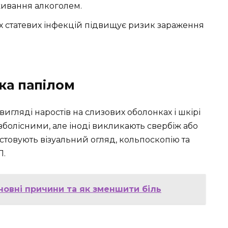
живання алкоголем.
их статевих інфекцій підвищує ризик зараження
ка папілом
игляді наростів на слизових оболонках і шкірі
езболісними, але іноді викликають свербіж або
товують візуальний огляд, кольпоскопію та
Л.
новні причини та як зменшити біль