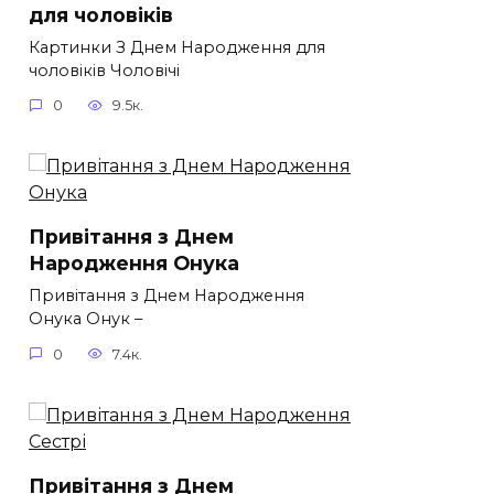
для чоловіків​
Картинки З Днем Народження для
чоловіків​ Чоловічі
0
9.5к.
Привітання з Днем
Народження Онука
Привітання з Днем Народження
Онука Онук –
0
7.4к.
Привітання з Днем