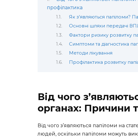
профілактика
Як з’являються папіломи? П
Основні шляхи передачі ВП
Фактори ризику розвитку п
Симптоми та діагностика па
Методи лікування
Профілактика розвитку пап
Від чого з’являють
органах: Причини 
Від чого з’являються папіломи на стат
людей, оскільки папіломи можуть вик