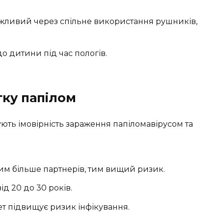
жливий через спільне використання рушників,
до дитини під час пологів.
ку папілом
ують імовірність зараження папіломавірусом та
им більше партнерів, тим вищий ризик.
д 20 до 30 років.
ет підвищує ризик інфікування.