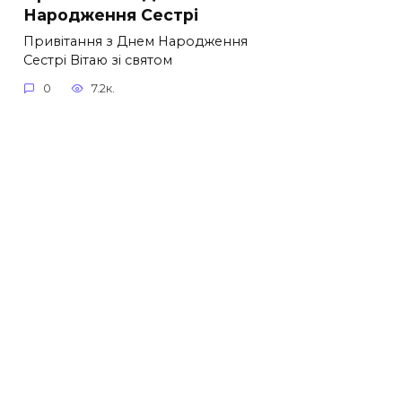
Народження Сестрі
Привітання з Днем Народження
Сестрі Вітаю зі святом
0
7.2к.