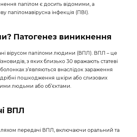
нення папілом є досить відомими, а
ву папіломавірусна інфекція (ПВІ).
ми? Патогенез виникнення
ані вірусом папіломи людини (ВПЛ). ВПЛ – це
ізновидів, з яких близько 30 вражають статеві
 оболонках з’являються внаслідок зараження
 дрібні пошкодження шкіри або слизових
аними людьми або об’єктами.
чі ВПЛ
шляхом передачі ВПЛ, включаючи оральний та