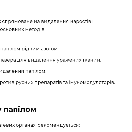
х спрямоване на видалення наростів і
 основних методів:
папілом рідким азотом.
лазера для видалення уражених тканин.
 видалення папілом.
ротивірусних препаратів та імуномодуляторів.
 папілом
тевих органах, рекомендується: