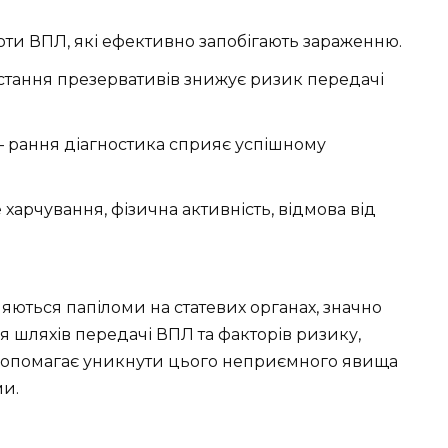
оти ВПЛ, які ефективно запобігають зараженню.
тання презервативів знижує ризик передачі
– рання діагностика сприяє успішному
харчування, фізична активність, відмова від
вляються папіломи на статевих органах, значно
ня шляхів передачі ВПЛ та факторів ризику,
 допомагає уникнути цього неприємного явища
ми.