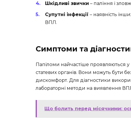
Шкідливі звички
– паління і злов
Супутні інфекції
– наявність інш
ВПЛ.
Симптоми та діагности
Папіломи найчастіше проявляються у в
статевих органів. Вони можуть бути б
дискомфорт. Для діагностики викорис
лабораторні методи на виявлення ВП
Що болить перед місячними: ос