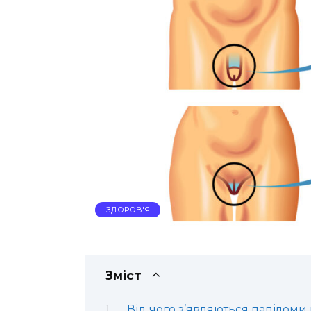
ЗДОРОВ'Я
Зміст
Від чого з’являються папіломи 