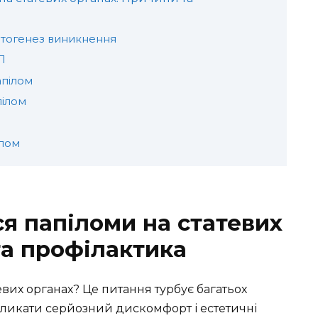
атогенез виникнення
Л
апілом
пілом
ілом
ся папіломи на статевих
та профілактика
евих органах? Це питання турбує багатьох
ликати серйозний дискомфорт і естетичні