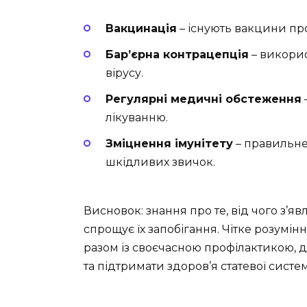
Вакцинація
– існують вакцини пр
Бар’єрна контрацепція
– викорис
вірусу.
Регулярні медичні обстеження
лікуванню.
Зміцнення імунітету
– правильне 
шкідливих звичок.
Висновок: знання про те, від чого з’я
спрощує їх запобігання. Чітке розумін
разом із своєчасною профілактикою,
та підтримати здоров’я статевої систе