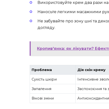
Використовуйте крем два рази на д
Наносьте легкими масажними рух
Не забувайте про зону шиї та деко
догляду.
Кропив'янка: як лікувати? Ефек
Проблема
Дія скін крему
Сухість шкіри
Інтенсивне зво
Запалення
Заспокоєння та
Вікові зміни
Антиоксидантний