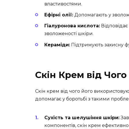
властивостями.
Ефірні олії:
Допомагають у зволоже
Гіалуронова кислота:
Відповідає
зволоженості шкіри.
Кераміди:
Підтримують захисну фу
Скін Крем від Чог
Скін крем від чого його використовую
допомагає у боротьбі з такими пробл
Сухість та шелушіння шкіри:
Зав
компонентів, скін крем ефективн