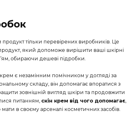
робок
 продукт тільки перевірених виробників. Це
 продукт, який допоможе вирішити ваші шкірні
’ям, обираючи дешеві підробки.
н крем є незамінним помічником у догляді за
ональному складу, він допомагає впоратися з
ащити зовнішній вигляд шкіри та продовжити
валися питанням,
скін крем від чого допомагає
,
 мати в своєму арсеналі косметичних засобів.