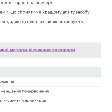
ень – вранці та ввечері.
ами, що сприятиме кращому впиту засобу.
льте, адже ці ділянки також потребують
тивні методи лікування та поради
ложення
 зменшення почервоніння
 захист та відновлення