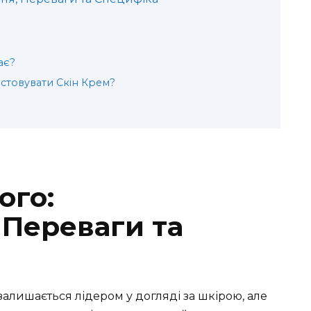
ає?
стовувати Скін Крем?
ого:
 Переваги та
залишається лідером у догляді за шкірою, але