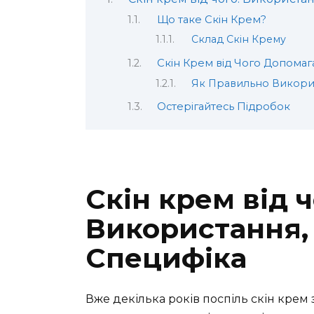
Що таке Скін Крем?
Склад Скін Крему
Скін Крем від Чого Допомаг
Як Правильно Викори
Остерігайтесь Підробок
Скін крем від ч
Використання,
Специфіка
Вже декілька років поспіль скін крем 