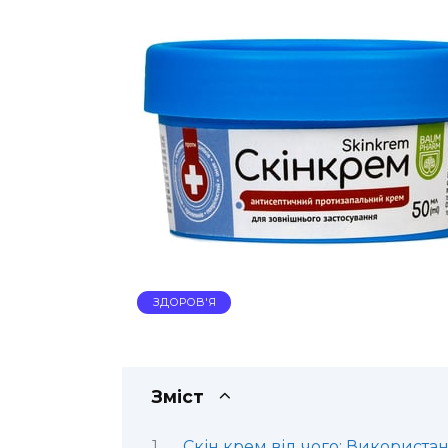
ЗДОРОВ'Я
Зміст
Скін крем від чого: Використа