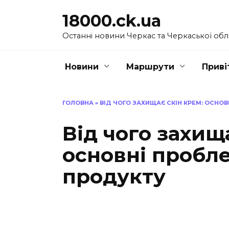
Перейти
18000.ck.ua
до
вмісту
Останні новини Черкас та Черкаської обл
Новини
Маршрути
Приві
ГОЛОВНА
»
ВІД ЧОГО ЗАХИЩАЄ СКІН КРЕМ: ОСНО
Від чого захищ
основні пробл
продукту