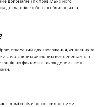
саме допомагає, і як правильно його
я докладніше в його особливостях та
?
шкірою, створений для зволоження, живлення та
яки спеціальним активним компонентам, він
 зовнішніх факторів, а також допомагає в
мами.
, які відомі своїми антиоксидантними