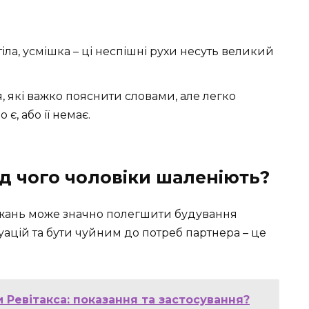
іла, усмішка – ці неспішні рухи несуть великий
я, які важко пояснити словами, але легко
 є, або її немає.
ід чого чоловіки шаленіють?
бажань може значно полегшити будування
уацій та бути чуйним до потреб партнера – це
 Ревітакса: показання та застосування?