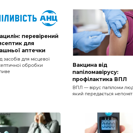
ацилін: перевірений
исептик для
ашньої аптечки
 засобів для місцевої
Вакцина від
септичної обробки
папіломавірусу:
ливе
профілактика ВПЛ
ВПЛ — вірус папіломи лю
який передається непомі