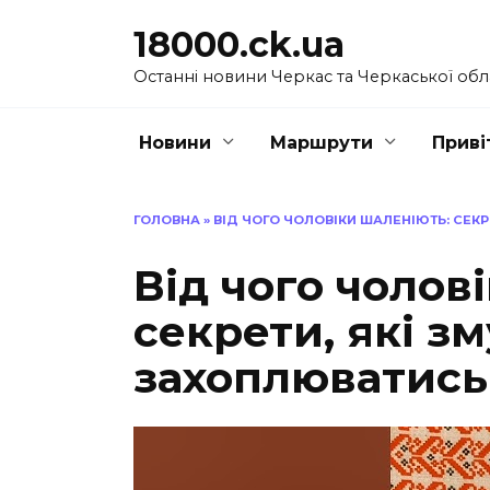
Перейти
18000.ck.ua
до
вмісту
Останні новини Черкас та Черкаської обл
Новини
Маршрути
Приві
ГОЛОВНА
»
ВІД ЧОГО ЧОЛОВІКИ ШАЛЕНІЮТЬ: СЕК
Від чого чолов
секрети, які з
захоплюватись