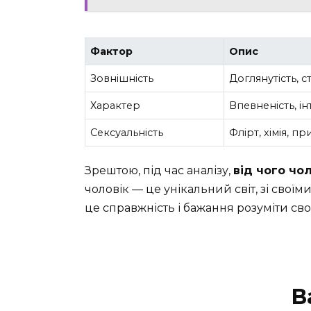
Фактор
Опис
Зовнішність
Доглянутість, с
Характер
Впевненість, ін
Сексуальність
Флірт, хімія, 
Зрештою, під час аналізу,
від чого чо
чоловік — це унікальний світ, зі свої
це справжність і бажання розуміти сво
В