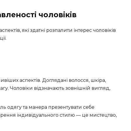
вленості чоловіків
пектів, які здатні розпалити інтерес чоловіків
ії.
ливіших аспектів. Доглядані волосся, шкіра,
вагу. Чоловіки відзначають зовнішній вигляд,
иль одягу та манера презентувати себе
орення індивідуального стилю — це мистецтво,