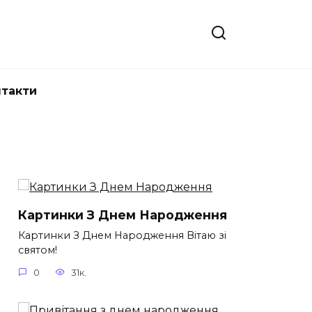
нтакти
Картинки З Днем Народження
Картинки З Днем Народження Вітаю зі
святом!
0
31к.