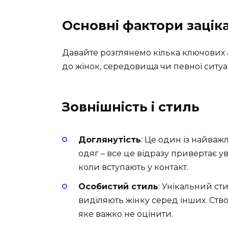
Основні фактори заціка
Давайте розглянемо кілька ключових ас
до жінок, середовища чи певної ситуац
Зовнішність і стиль
Доглянутість
: Це один із найваж
одяг – все це відразу привертає у
коли вступають у контакт.
Особистий стиль
: Унікальний ст
виділяють жінку серед інших. Ств
яке важко не оцінити.