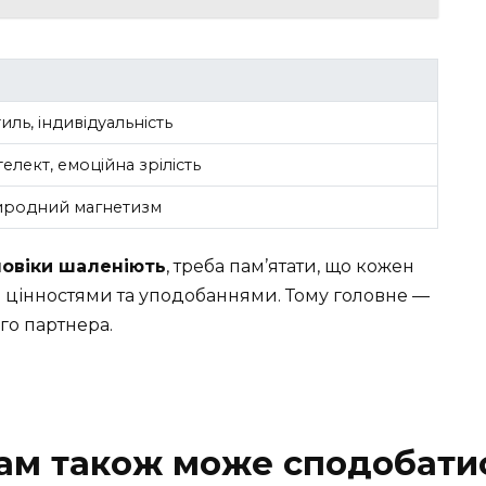
тиль, індивідуальність
телект, емоційна зрілість
природний магнетизм
ловіки шаленіють
, треба пам’ятати, що кожен
ми цінностями та уподобаннями. Тому головне —
го партнера.
ам також може сподобати