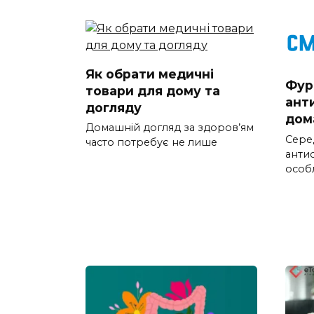
Як обрати медичні
Фур
товари для дому та
ант
догляду
дом
Домашній догляд за здоров’ям
Серед
часто потребує не лише
анти
особ