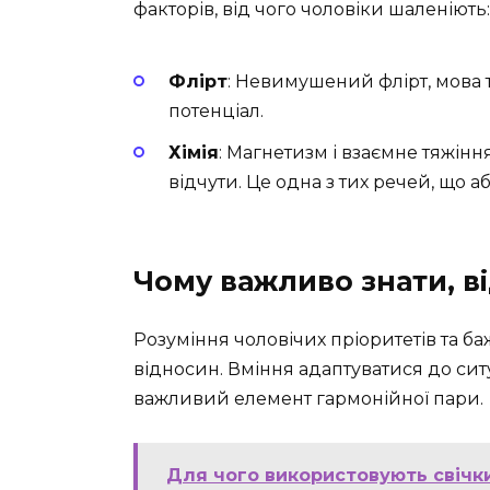
факторів, від чого чоловіки шаленіють:
Флірт
: Невимушений флірт, мова т
потенціал.
Хімія
: Магнетизм і взаємне тяжінн
відчути. Це одна з тих речей, що або
Чому важливо знати, в
Розуміння чоловічих пріоритетів та 
відносин. Вміння адаптуватися до сит
важливий елемент гармонійної пари.
Для чого використовують свічки