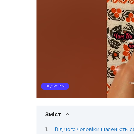
ЗДОРОВ'Я
Зміст
Від чого чоловіки шаленіють: 