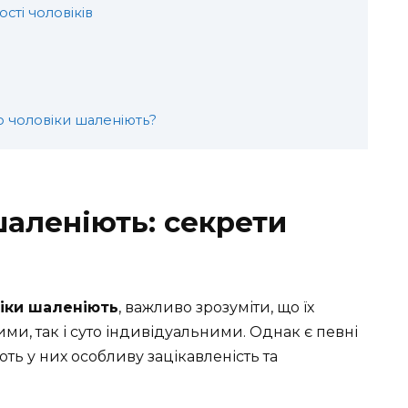
сті чоловіків
о чоловіки шаленіють?
шаленіють: секрети
віки шаленіють
, важливо зрозуміти, що їх
ми, так і суто індивідуальними. Однак є певні
ють у них особливу зацікавленість та