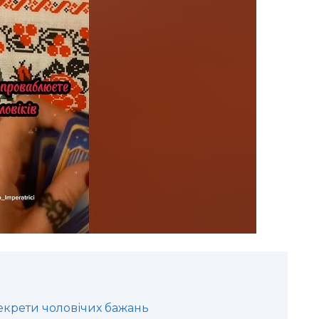
секрети чоловічих бажань