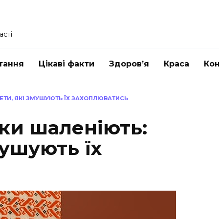
асті
тання
Цікаві факти
Здоров’я
Краса
Ко
РЕТИ, ЯКІ ЗМУШУЮТЬ ЇХ ЗАХОПЛЮВАТИСЬ
іки шаленіють:
мушують їх